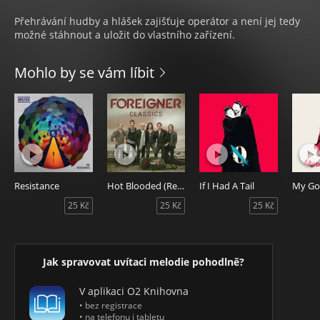
Přehrávání hudby a hlášek zajišťuje operátor a není jej tedy
možné stáhnout a uložit do vlastního zařízení.
Mohlo by se vám líbit
Resistance
Hot Blooded (Re-Recorded 2011)
If I Had A Tail
My God
25 Kč
25 Kč
25 Kč
Jak spravovat uvítaci melodie pohodlně?
V aplikaci O2 Knihovna
• bez registrace
• na telefonu i tabletu