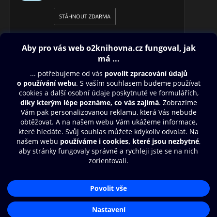
STÁHNOUT ZDARMA
Obsah ke stažení
Moje O2 Knihovna
Další zábava
© O2 Czech Republic a.s.
Nákupní řád
Přístupnost
Aplikace O2 Knihovna
Zásady zpracování osobních údajů
Čti a poslouchej své e-knihy a
Cookies