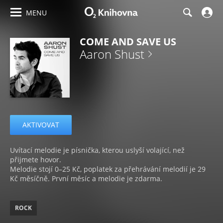
MENU
COME AND SAVE US
Aaron Shust
AKTIVOVAT
Uvítací melodie je písnička, kterou uslyší volající, než
přijmete hovor.
Melodie stojí 0–25 Kč, poplatek za přehrávání melodií je 29
Kč měsíčně. První měsíc a melodie je zdarma.
ROCK