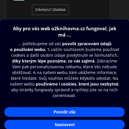
STÁHNOUT ZDARMA
Obsah ke stažení
Moje O2 Knihovna
Další zábava
© O2 Czech Republic a.s.
Nákupní řád
Přístupnost
Aplikace O2 Knihovna
Zásady zpracování osobních údajů
Čti a poslouchej své e-knihy a
Cookies