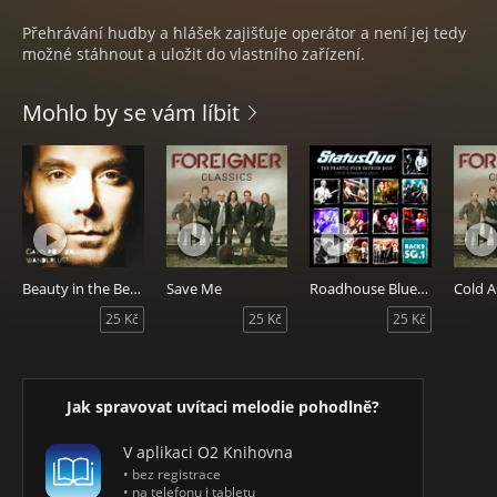
Přehrávání hudby a hlášek zajišťuje operátor a není jej tedy
možné stáhnout a uložit do vlastního zařízení.
Mohlo by se vám líbit
Beauty in the Beast
Save Me
Roadhouse Blues (Hammersmith Apollo, London 15th-16th March 2013) [Live]
25 Kč
25 Kč
25 Kč
Jak spravovat uvítaci melodie pohodlně?
V aplikaci O2 Knihovna
• bez registrace
• na telefonu i tabletu