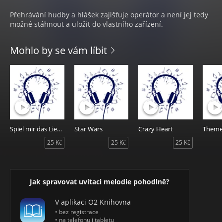
Přehrávání hudby a hlášek zajišťuje operátor a není jej tedy
možné stáhnout a uložit do vlastního zařízení.
Mohlo by se vám líbit
Spiel mir das Lied vom Tod (Jill's Theme)
Star Wars
Crazy Heart
25 Kč
25 Kč
25 Kč
Jak spravovat uvítaci melodie pohodlně?
V aplikaci O2 Knihovna
• bez registrace
• na telefonu i tabletu