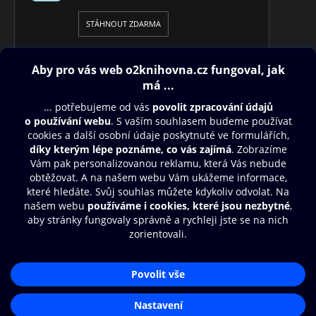
STÁHNOUT ZDARMA
Obsah ke stažení
Moje O2 Knihovna
Další zábava
© O2 Czech Republic a.s.
Nákupní řád
Přístupnost
Aplikace O2 Knihovna
Zásady zpracování osobních údajů
Čti a poslouchej své e-knihy a
Cookies