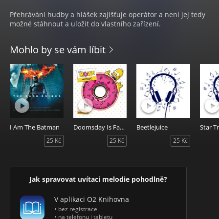
Přehrávání hudby a hlášek zajišťuje operátor a není jej tedy
možné stáhnout a uložit do vlastního zařízení.
Mohlo by se vám líbit
I Am The Batman
Doomsday Is Family Time
Beetlejuice
Star T
25 Kč
25 Kč
25 Kč
Jak spravovat uvítaci melodie pohodlně?
V aplikaci O2 Knihovna
• bez registrace
• na telefonu i tabletu