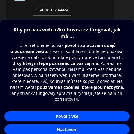
STÁHNOUT ZDARMA
Obsah ke stažení
Moje O2 Knihovna
Další zábava
© O2 Czech Republic a.s.
Nákupní řád
Přístupnost
Aplikace O2 Knihovna
Zásady zpracování osobních údajů
Čti a poslouchej své e-knihy a
Cookies