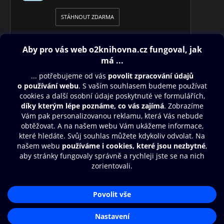
STÁHNOUT ZDARMA
Obsah ke stažení
Moje O2 Knihovna
Další zábava
© O2 Czech Republic a.s.
Nákupní řád
Přístupnost
Aplikace O2 Knihovna
Zásady zpracování osobních údajů
Čti a poslouchej své e-knihy a
Cookies