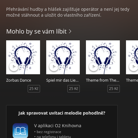
Přehrávání hudby a hlášek zajišťuje operátor a není jej tedy
možné stáhnout a uložit do vlastního zařízení.
Mohlo by se vám líbit
Zorbas Dance
Spiel mir das Lied vom Tod (Man With A Harmonica)
Theme from The Dark Knight Rises
25 Kč
25 Kč
25 Kč
Jak spravovat uvítaci melodie pohodlně?
V aplikaci O2 Knihovna
• bez registrace
• na telefonu i tabletu