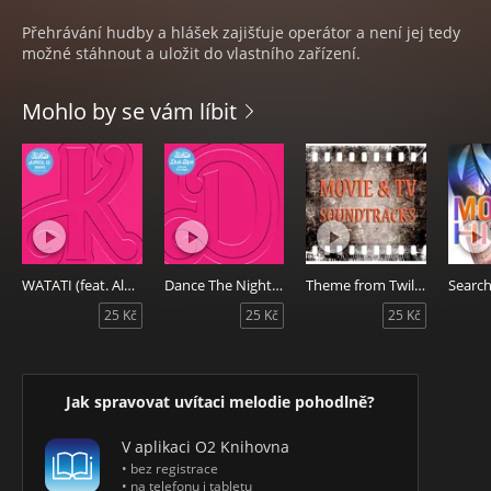
Přehrávání hudby a hlášek zajišťuje operátor a není jej tedy
možné stáhnout a uložit do vlastního zařízení.
Mohlo by se vám líbit
WATATI (feat. Aldo Ranks) [From Barbie The Album]
Dance The Night (From Barbie The Album)
Theme from Twilight (Bella's Lullaby)
Search
25 Kč
25 Kč
25 Kč
Jak spravovat uvítaci melodie pohodlně?
V aplikaci O2 Knihovna
• bez registrace
• na telefonu i tabletu