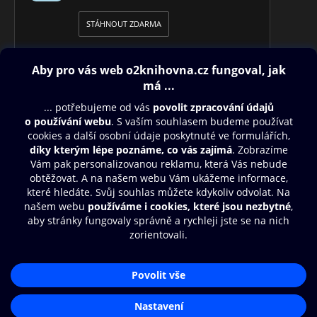
STÁHNOUT ZDARMA
Obsah ke stažení
Moje O2 Knihovna
Další zábava
© O2 Czech Republic a.s.
Nákupní řád
Přístupnost
Aplikace O2 Knihovna
Zásady zpracování osobních údajů
Čti a poslouchej své e-knihy a
Cookies