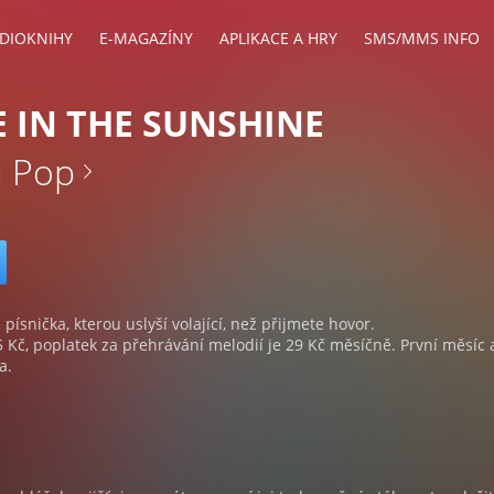
DIOKNIHY
E-MAGAZÍNY
APLIKACE A HRY
SMS/MMS INFO
CE IN THE SUNSHINE
u Pop
 písnička, kterou uslyší volající, než přijmete hovor.
5 Kč, poplatek za přehrávání melodií je 29 Kč měsíčně. První měsíc 
a.