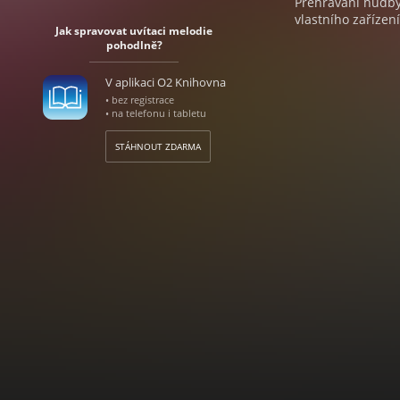
Přehrávání hudby 
vlastního zařízení
Jak spravovat uvítaci melodie
pohodlně?
V aplikaci O2 Knihovna
• bez registrace
• na telefonu i tabletu
STÁHNOUT ZDARMA