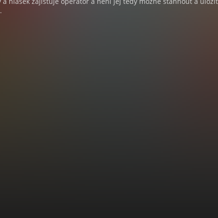
a hlášek zajišťuje operátor a není jej tedy možné stáhnout a uloži
.