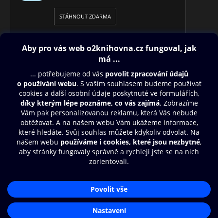
STÁHNOUT ZDARMA
Obsah ke stažení
Moje O2 Knihovna
Další zábava
© O2 Czech Republic a.s.
Nákupní řád
Přístupnost
Aplikace O2 Knihovna
Zásady zpracování osobních údajů
Čti a poslouchej své e-knihy a
Cookies