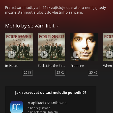
Přehrávání hudby a hlášek zajišťuje operátor a není jej tedy
možné stáhnout a uložit do vlastního zařízení.
Mohlo by se vám líbit
In Pieces
Feels Like the First Time (Re-Recorded 2011)
Frontline
25 Kč
25 Kč
25 Kč
Jak spravovat uvítaci melodie pohodlně?
V aplikaci O2 Knihovna
• bez registrace
• na telefonu i tabletu