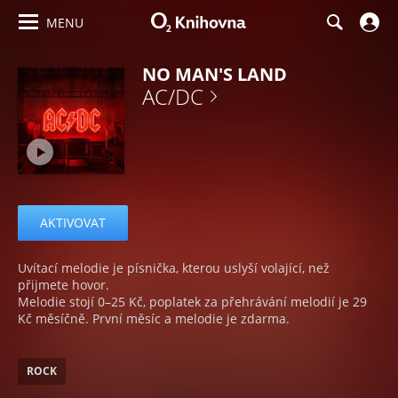
MENU
NO MAN'S LAND
AC/DC
AKTIVOVAT
Uvítací melodie je písnička, kterou uslyší volající, než
přijmete hovor.
Melodie stojí 0–25 Kč, poplatek za přehrávání melodií je 29
Kč měsíčně. První měsíc a melodie je zdarma.
ROCK