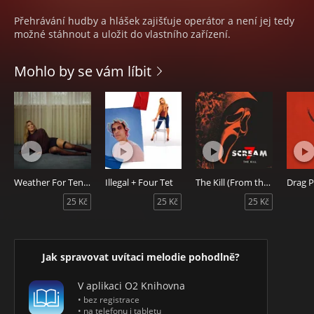
Přehrávání hudby a hlášek zajišťuje operátor a není jej tedy
možné stáhnout a uložit do vlastního zařízení.
Mohlo by se vám líbit
Weather For Tennis
Illegal + Four Tet
The Kill (From the Original Motion Picture "Scream 7")
Drag 
25 Kč
25 Kč
25 Kč
Jak spravovat uvítaci melodie pohodlně?
V aplikaci O2 Knihovna
• bez registrace
• na telefonu i tabletu