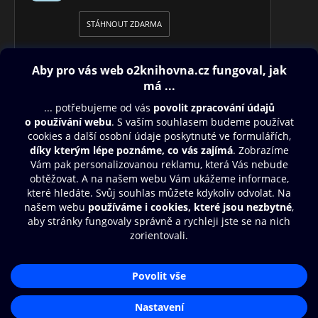
STÁHNOUT ZDARMA
Obsah ke stažení
Moje O2 Knihovna
Další zábava
© O2 Czech Republic a.s.
Nákupní řád
Přístupnost
Aplikace O2 Knihovna
Zásady zpracování osobních údajů
Čti a poslouchej své e-knihy a
Cookies