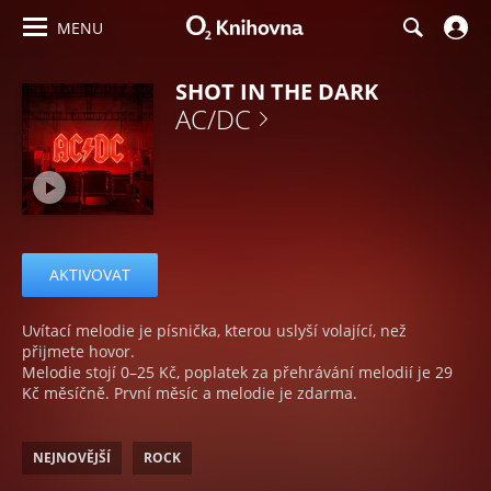
MENU
SHOT IN THE DARK
AC/DC
AKTIVOVAT
Uvítací melodie je písnička, kterou uslyší volající, než
přijmete hovor.
Melodie stojí 0–25 Kč, poplatek za přehrávání melodií je 29
Kč měsíčně. První měsíc a melodie je zdarma.
NEJNOVĚJŠÍ
ROCK