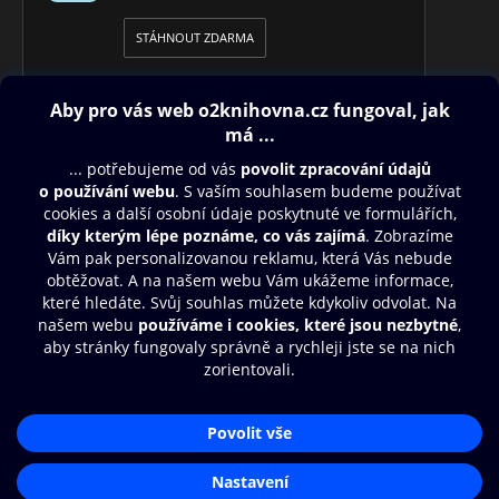
STÁHNOUT ZDARMA
Obsah ke stažení
Moje O2 Knihovna
Další zábava
© O2 Czech Republic a.s.
Nákupní řád
Přístupnost
Aplikace O2 Knihovna
Zásady zpracování osobních údajů
Čti a poslouchej své e-knihy a
Cookies