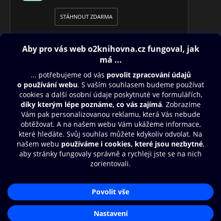
STÁHNOUT ZDARMA
Obsah ke stažení
Moje O2 Knihovna
Další zábava
© O2 Czech Republic a.s.
Nákupní řád
Přístupnost
Aplikace O2 Knihovna
Zásady zpracování osobních údajů
Čti a poslouchej své e-knihy a
Cookies