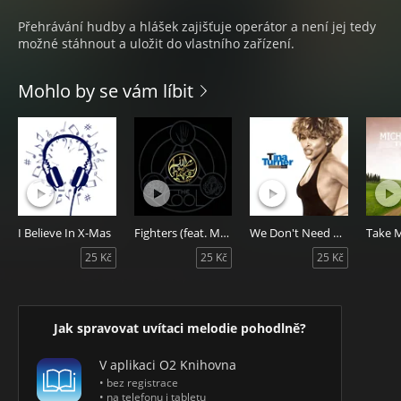
Přehrávání hudby a hlášek zajišťuje operátor a není jej tedy
možné stáhnout a uložit do vlastního zařízení.
Mohlo by se vám líbit
I Believe In X-Mas
Fighters (feat. Matthew Santos)
We Don't Need Another Hero
25 Kč
25 Kč
25 Kč
Jak spravovat uvítaci melodie pohodlně?
V aplikaci O2 Knihovna
• bez registrace
• na telefonu i tabletu