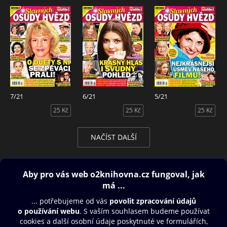
7/21
6/21
5/21
25 Kč
25 Kč
25 Kč
NAČÍST DALŠÍ
Obsah ke stažení
Moje O2 Knihovna