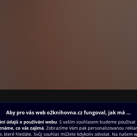
ovna
Další zábava
Oneplay
Oneplay Originály
Sport