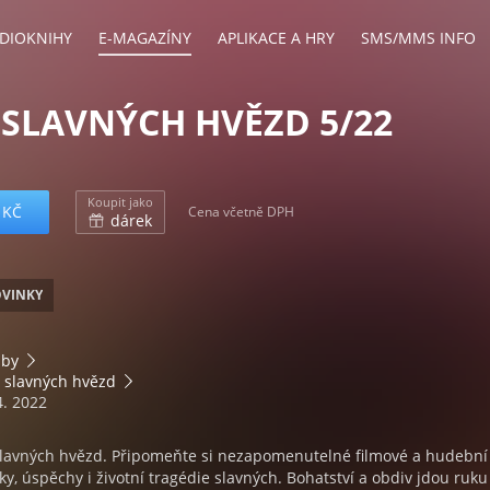
DIOKNIHY
E-MAGAZÍNY
APLIKACE A HRY
SMS/MMS INFO
SLAVNÝCH HVĚZD 5/22
Koupit jako
 KČ
Cena včetně DPH
dárek
VINKY
bby
 slavných hvězd
4. 2022
lavných hvězd. Připomeňte si nezapomenutelné filmové a hudební
ky, úspěchy i životní tragédie slavných. Bohatství a obdiv jdou ruku