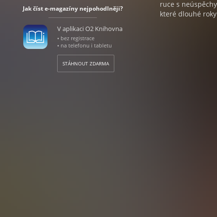
ruce s neúspěchy 
Jak číst e-magazíny nejpohodlněji?
které dlouhé rok
V aplikaci O2 Knihovna
• bez registrace
• na telefonu i tabletu
STÁHNOUT ZDARMA