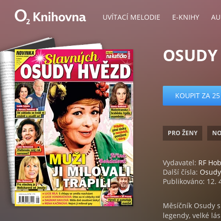
UVÍTACÍ MELODIE
E-KNIHY
AU
OSUDY 
KOUPIT ZA 25
PRO ŽENY
NO
Vydavatel:
RF Ho
Další čísla:
Osudy
Publikováno: 12. 
Měsíčník Osudy s
legendy, velké lás