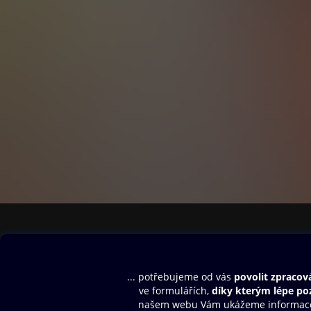
Obsah ke stažení
Moje O2 Knih
Uvítací melodie
Přihlásit se
Aplikace a hry
E-knihy
Dárkový poukaz
SMS/MMS Info
Audioknihy
Nápověda
Blog