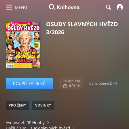
MENU
OSUDY SLAVNÝCH HVĚZD
3/2026
Koupit jako
KOUPIT ZA 26 KČ
Cena včetně DPH
dárek
PRO ŽENY
NOVINKY
Vydavatel:
RF Hobby
Další čísla:
Osudy slavných hvězd