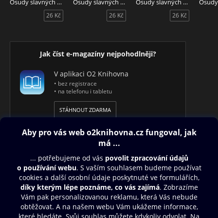
Osudy slavných hvězd 4/2026
Osudy slavných hvězd 2/2026
Osudy slavných hvězd 1/2026
26 Kč
26 Kč
26 Kč
Jak číst e-magazíny nejpohodlněji?
V aplikaci O2 Knihovna
• bez registrace
• na telefonu i tabletu
STÁHNOUT ZDARMA
Obsah ke stažení
Moje O2 Knihovna
Další zábava