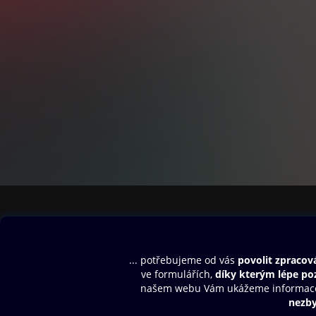
Obsah ke stažení
Moje O2 Knih
Uvítací melodie
Přihlásit se
Aplikace a hry
E-knihy
Dárkový poukaz
SMS/MMS Info
Audioknihy
Nápověda
Blog
E-magazíny
Napište nám