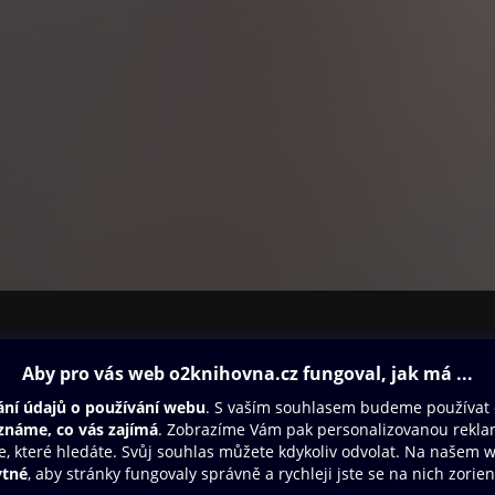
ovna
Další zábava
Oneplay
Oneplay Originály
Sport