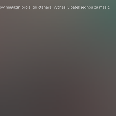
lový magazín pro elitní čtenáře. Vychází v pátek jednou za měsíc.