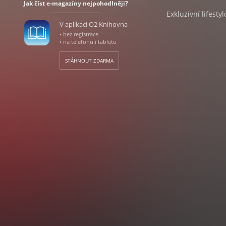
Jak číst e-magazíny nejpohodlněji?
Exkluzivní lifesty
V aplikaci O2 Knihovna
• bez registrace
• na telefonu i tabletu
STÁHNOUT ZDARMA