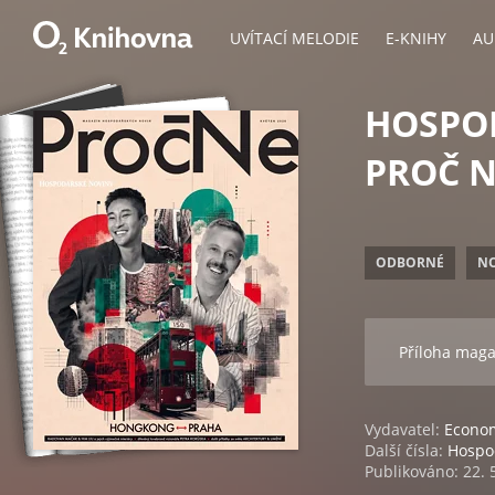
UVÍTACÍ MELODIE
E-KNIHY
AU
HOSPOD
PROČ NE
ODBORNÉ
N
Příloha mag
Vydavatel:
Econom
Další čísla:
Hospod
Publikováno: 22. 