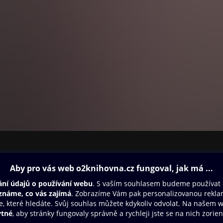
ovna
Další zábava
Oneplay
Oneplay Originály
Sport