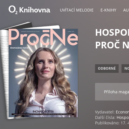
UVÍTACÍ MELODIE
E-KNIHY
AU
HOSPOD
PROČ NE
ODBORNÉ
N
Příloha mag
Vydavatel:
Econom
Další čísla:
Hospod
Publikováno: 17. 