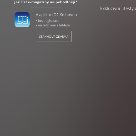
Jak číst e-magazíny nejpohodlněji?
Exkluzivní lifesty
V aplikaci O2 Knihovna
• bez registrace
• na telefonu i tabletu
STÁHNOUT ZDARMA