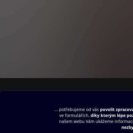
Obsah ke stažení
Moje O2 Knih
Uvítací melodie
Přihlásit se
Aplikace a hry
E-knihy
Dárkový poukaz
SMS/MMS Info
Audioknihy
Nápověda
Blog
E-magazíny
Napište nám