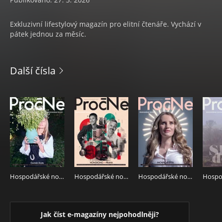
Exkluzivní lifestylový magazín pro elitní čtenáře. Vychází v
pátek jednou za měsíc.
Další čísla
Hospodářské noviny - příloha Proč ne?! 117 - 19.6.2026 PročNe
Hospodářské noviny - příloha Proč ne?! 097 - 22.5.2026 PročNe
Hospodářské noviny - příloha Proč ne?! 074 - 17.4.2026 PročNe
Jak číst e-magazíny nejpohodlněji?