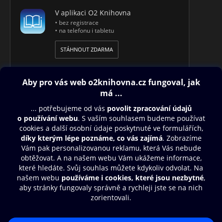
V aplikaci O2 Knihovna
• bez registrace
• na telefonu i tabletu
STÁHNOUT ZDARMA
Obsah ke stažení
Moje O2 Knihovna
Další zábava
© O2 Czech Republic a.s.
Nákupní řád