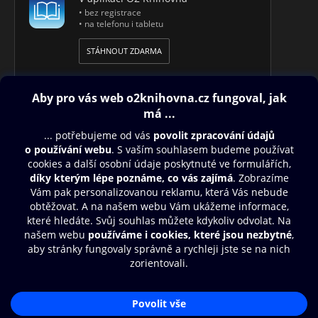
• bez registrace
• na telefonu i tabletu
STÁHNOUT ZDARMA
Obsah ke stažení
Moje O2 Knihovna
Další zábava
© O2 Czech Republic a.s.
Nákupní řád
Přístupnost
Aplikace O2 Knihovna