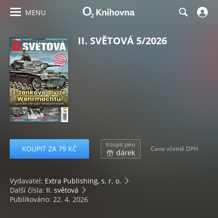
MENU
II. SVĚTOVÁ 5/2026
Koupit jako
KOUPIT ZA 79 KČ
Cena včetně DPH
dárek
Vydavatel:
Extra Publishing, s. r. o.
Další čísla:
II. světová
Publikováno: 22. 4. 2026