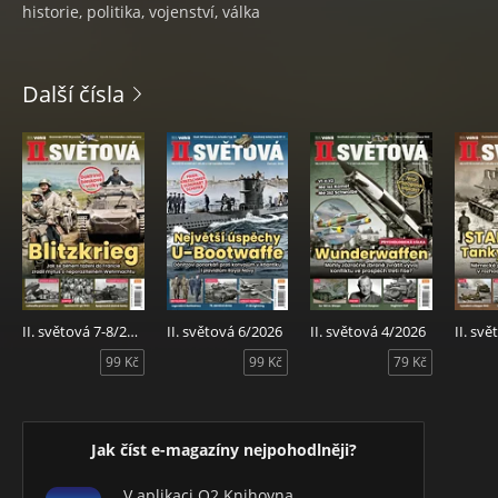
historie, politika, vojenství, válka
Další čísla
II. světová 7-8/2026
II. světová 6/2026
II. světová 4/2026
II. sv
99 Kč
99 Kč
79 Kč
Jak číst e-magazíny nejpohodlněji?
V aplikaci O2 Knihovna