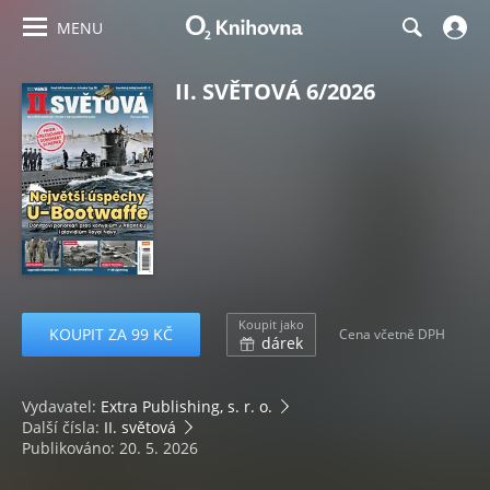
MENU
II. SVĚTOVÁ 6/2026
Koupit jako
KOUPIT ZA 99 KČ
Cena včetně DPH
dárek
Vydavatel:
Extra Publishing, s. r. o.
Další čísla:
II. světová
Publikováno: 20. 5. 2026