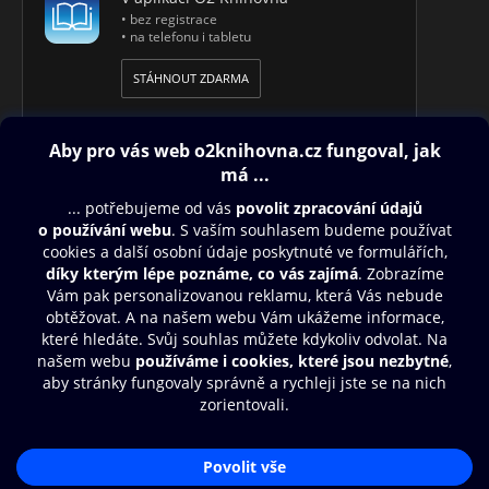
• bez registrace
• na telefonu i tabletu
STÁHNOUT ZDARMA
Obsah ke stažení
Moje O2 Knihovna
Další zábava
© O2 Czech Republic a.s.
Nákupní řád
Přístupnost
Aplikace O2 Knihovna