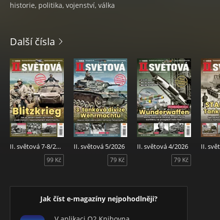
historie, politika, vojenství, válka
Další čísla
II. světová 7-8/2026
II. světová 5/2026
II. světová 4/2026
II. sv
99 Kč
79 Kč
79 Kč
Jak číst e-magazíny nejpohodlněji?
V aplikaci O2 Knihovna