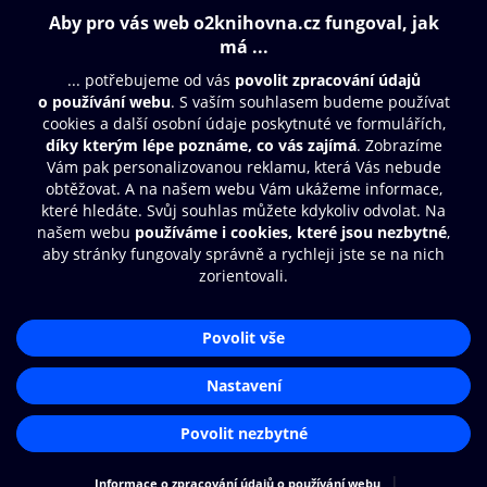
Obsah ke stažení
Moje O2 Knihovna
Další zábava
© O2 Czech Republic a.s.
Nákupní řád
Přístupnost
Aplikace O2 Knihovna
Zásady zpracování osobních údajů
Čti a poslouchej své e-knihy a
Cookies
audioknihy rychleji a pohodlněji.
Nastavení cookies
STÁHNOUT