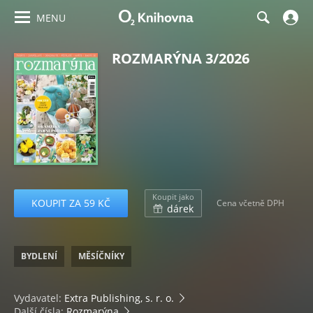
MENU
ROZMARÝNA 3/2026
Koupit jako
KOUPIT ZA 59 KČ
Cena včetně DPH
dárek
BYDLENÍ
MĚSÍČNÍKY
Vydavatel:
Extra Publishing, s. r. o.
Další čísla:
Rozmarýna