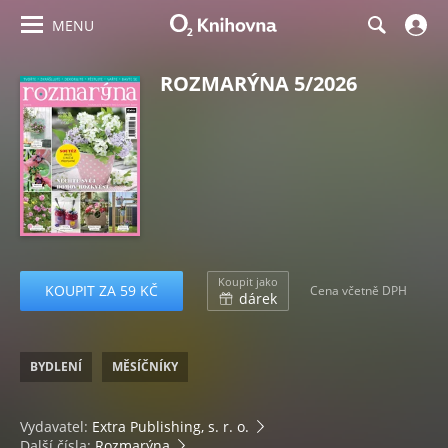
MENU
ROZMARÝNA 5/2026
Koupit jako
KOUPIT ZA 59 KČ
Cena včetně DPH
dárek
BYDLENÍ
MĚSÍČNÍKY
Vydavatel:
Extra Publishing, s. r. o.
Další čísla:
Rozmarýna