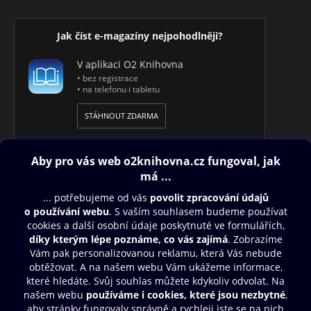
Jak číst e-magazíny nejpohodlněji?
V aplikaci O2 Knihovna
• bez registrace
• na telefonu i tabletu
STÁHNOUT ZDARMA
Obsah ke stažení
Moje O2 Knihovna
Další zábava
© O2 Czech Republic a.s.