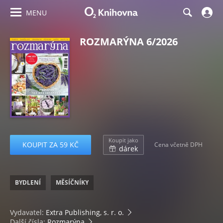
MENU
ROZMARÝNA 6/2026
Koupit jako
KOUPIT ZA 59 KČ
Cena včetně DPH
dárek
BYDLENÍ
MĚSÍČNÍKY
Vydavatel:
Extra Publishing, s. r. o.
Další čísla:
Rozmarýna