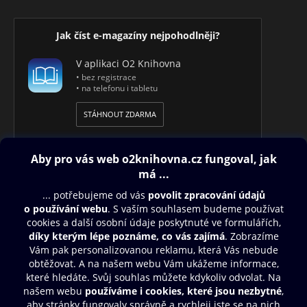
Jak číst e-magazíny nejpohodlněji?
V aplikaci O2 Knihovna
• bez registrace
• na telefonu i tabletu
STÁHNOUT ZDARMA
Obsah ke stažení
Moje O2 Knihovna
Další zábava
© O2 Czech Republic a.s.