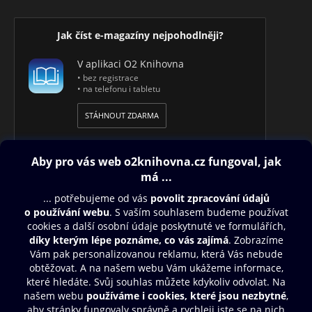
Jak číst e-magazíny nejpohodlněji?
V aplikaci O2 Knihovna
• bez registrace
• na telefonu i tabletu
STÁHNOUT ZDARMA
Obsah ke stažení
Moje O2 Knihovna
Další zábava
© O2 Czech Republic a.s.