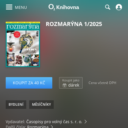
MENU
ROZMARÝNA 1/2025
Koupit jako
KOUPIT ZA 40 KČ
Cena včetně DPH
dárek
BYDLENÍ
MĚSÍČNÍKY
Vydavatel:
Časopisy pro volný čas s. r. o.
Další čísla:
Rozmarýna