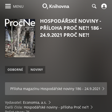
MENU
HOSPODÁŘSKÉ NOVINY -
PŘÍLOHA PROČ NE?! 186 -
24.9.2021 PROČ NE?!
ODBORNÉ
NOVINY
Příloha magazínu
Hospodářské noviny 186 - 24.9.2021
Vydavatel:
Economia, a.s.
Další čísla:
Hospodářské noviny - příloha Proč ne?!
Počet stran: 76