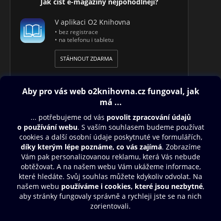
Jak číst e-magazíny nejpohodlněji?
V aplikaci O2 Knihovna
• bez registrace
• na telefonu i tabletu
STÁHNOUT ZDARMA
Obsah ke stažení
Moje O2 Knihovna
Další zábava
© O2 Czech Republic a.s.
Nákupní řád