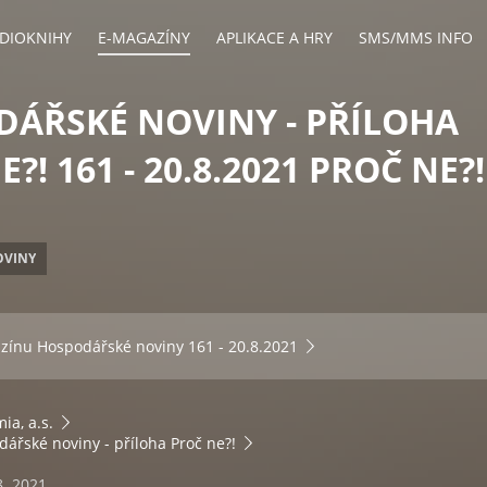
DIOKNIHY
E-MAGAZÍNY
APLIKACE A HRY
SMS/MMS INFO
ÁŘSKÉ NOVINY - PŘÍLOHA
?! 161 - 20.8.2021 PROČ NE?!
OVINY
azínu
Hospodářské noviny 161 - 20.8.2021
ia, a.s.
ářské noviny - příloha Proč ne?!
8. 2021