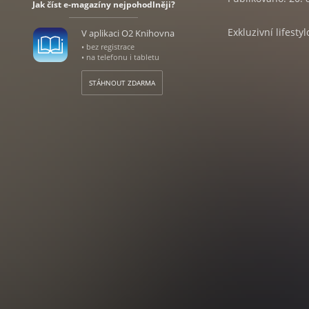
Jak číst e-magazíny nejpohodlněji?
Exkluzivní lifesty
V aplikaci O2 Knihovna
• bez registrace
• na telefonu i tabletu
STÁHNOUT ZDARMA