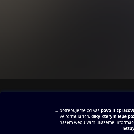
Obsah ke stažení
Moje O2 Knih
Uvítací melodie
Přihlásit se
Aplikace a hry
E-knihy
Dárkový poukaz
SMS/MMS Info
Audioknihy
Nápověda
Blog
E-magazíny
Napište nám