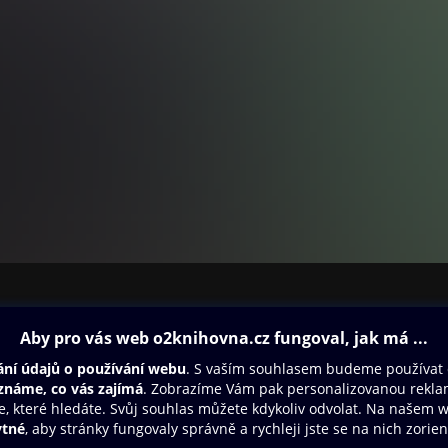
ovna
Další zábava
Oneplay
Oneplay Originály
Sport