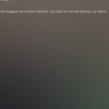
lový magazín pro elitní čtenáře. Vychází ve čtvrtek jednou za měsíc.