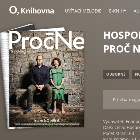
UVÍTACÍ MELODIE
E-KNIHY
AU
HOSPOD
PROČ NE
ODBORNÉ
N
Příloha mag
Vydavatel:
Econom
Další čísla:
Hospod
Počet stran: 60
Publikováno: 20. 