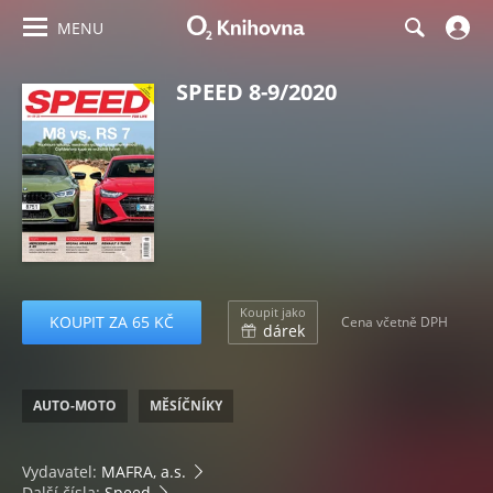
MENU
SPEED 8-9/2020
Koupit jako
KOUPIT ZA 65 KČ
Cena včetně DPH
dárek
AUTO-MOTO
MĚSÍČNÍKY
Vydavatel:
MAFRA, a.s.
Další čísla:
Speed