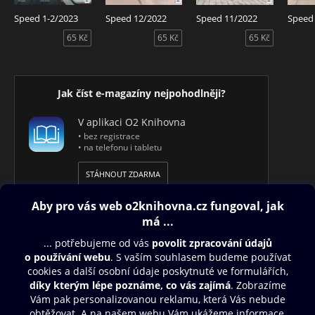
Speed 1-2/2023
Speed 12/2022
Speed 11/2022
Speed
65 Kč
65 Kč
65 Kč
Jak číst e-magazíny nejpohodlněji?
V aplikaci O2 Knihovna
• bez registrace
• na telefonu i tabletu
STÁHNOUT ZDARMA
Obsah ke stažení
Moje O2 Knihovna