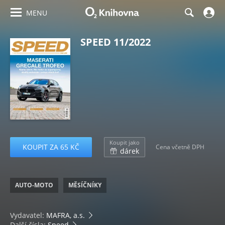
MENU
SPEED 11/2022
Koupit jako
KOUPIT ZA 65 KČ
Cena včetně DPH
dárek
AUTO-MOTO
MĚSÍČNÍKY
Vydavatel:
MAFRA, a.s.
Další čísla:
Speed