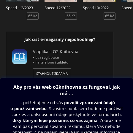
Speed 1-2/2023
Speed 12/2022
Speed 10/2022
Speed
65 Kč
65 Kč
65 Kč
Jak číst e-magazíny nejpohodlněji?
V aplikaci O2 Knihovna
• bez registrace
• na telefonu i tabletu
STÁHNOUT ZDARMA
Obsah ke stažení
Moje O2 Knihovna