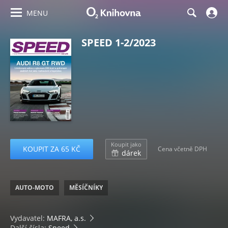
MENU
SPEED 1-2/2023
Koupit jako
KOUPIT ZA 65 KČ
Cena včetně DPH
dárek
AUTO-MOTO
MĚSÍČNÍKY
Vydavatel:
MAFRA, a.s.
Další čísla:
Speed