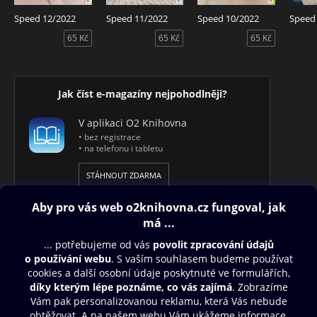
Speed 12/2022
Speed 11/2022
Speed 10/2022
Speed
65 Kč
65 Kč
65 Kč
Jak číst e-magazíny nejpohodlněji?
V aplikaci O2 Knihovna
• bez registrace
• na telefonu i tabletu
STÁHNOUT ZDARMA
Obsah ke stažení
Moje O2 Knihovna