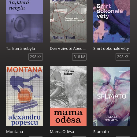
Ta, která nebyla
Den v životě Abeda Salamy
Smrt dokonalé věty
298 Kč
318 Kč
298 Kč
Montana
Mama Oděsa
Sfumato