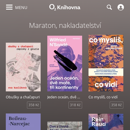
MENU
Maraton, nakladatelství
Obušky a chačapuri
Jeden oceán, dvě moře, tři kontinenty
Co myslíš, co vidí
358 Kč
318 Kč
358 Kč