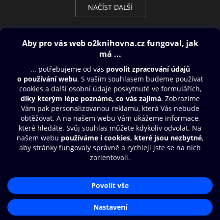
NAČÍST DALŠÍ
Obsah ke stažení
Moje O2 Knihovna
Další zábava
© O2 Czech Republic a.s.
Nákupní řád
Přístupnost
Aplikace O2 Knihovna
Zásady zpracování osobních údajů
Čti a poslouchej své e-knihy a
Cookies
audioknihy rychleji a pohodlněji.