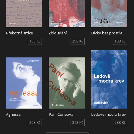
Překotná srdce
Zbloudění
Dívky bez prostředků
188 Kč
358 Kč
188 Kč
Agnessa
Paní Curieová
Ledově modrá krev
268 Kč
318 Kč
238 Kč