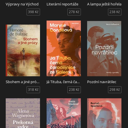
Výpravy na Východ
Literární reportáže
A lampa ještě hořela
398 Kč
278 Kč
238 Kč
Sbohem a jiné prózy
Já Tituba, černá čarodějnice ze Salemu
Pozdní navrátilec
318 Kč
238 Kč
298 Kč