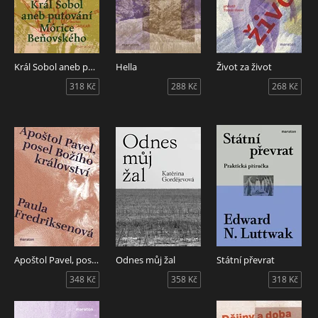
Král Sobol aneb putování Mórice Beňovského
Hella
Život za život
318 Kč
288 Kč
268 Kč
Apoštol Pavel, posel Božího království
Odnes můj žal
Státní převrat
348 Kč
358 Kč
318 Kč