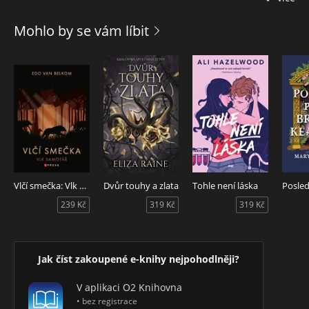
odolal pokušení a nepřečetl si, co si o něm kolegové
doopravdy říkají? Když navíc zjistí, že se chystá propouštění,
Mohlo by se vám líbit
uvědomí si, že tohle by mohl být klíč k záchraně jejího místa.
Plán je jednoduchý: získat si přízeň šéfa, přesvědčit HR, že je
pro Supershops nepostradatelná, a vyřadit konkurenci.
Hořkosladká tragikomedie z kancelářského prostředí o
introvertní mileniálce Jolene čtenáře dojme i rozesměje a
připomene, že na první pohled špatná rozhodnutí se mohou
člověku vymstít, ale udělat ta správná je obvykle daleko těžší.
Nechybí odkazy na současnou popkulturu, romantická
zápletka a velká porce humoru.
Vlčí smečka: Vlk samotář
Dvůr touhy a zlata
Tohle není láska
239 Kč
319 Kč
319 Kč
Jak číst zakoupené e-knihy nejpohodlněji?
V aplikaci O2 Knihovna
• bez registrace