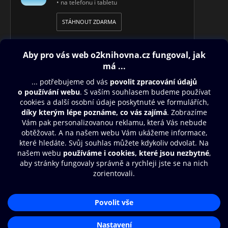
• na telefonu i tabletu
STÁHNOUT ZDARMA
Obsah ke stažení
Moje O2 Knihovna
Další zábava
© O2 Czech Republic a.s.
Nákupní řád
Přístupnost
Aplikace O2 Knihovna
Zásady zpracování osobních údajů
Čti a poslouchej své e-knihy a
Cookies