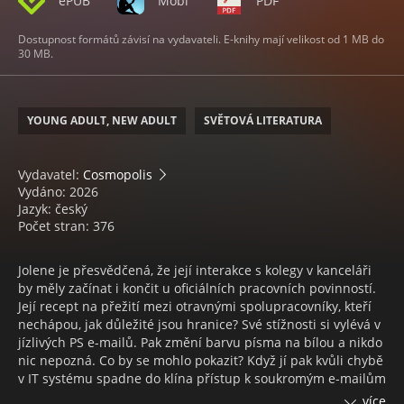
ePUB
Mobi
PDF
Dostupnost formátů závisí na vydavateli. E-knihy mají velikost od 1 MB do
30 MB.
YOUNG ADULT, NEW ADULT
SVĚTOVÁ LITERATURA
Vydavatel:
Cosmopolis
Vydáno: 2026
Jazyk: český
Počet stran: 376
Jolene je přesvědčená, že její interakce s kolegy v kanceláři
by měly začínat i končit u oficiálních pracovních povinností.
Její recept na přežití mezi otravnými spolupracovníky, kteří
nechápou, jak důležité jsou hranice? Své stížnosti si vylévá v
jízlivých PS e-mailů. Pak změní barvu písma na bílou a nikdo
nic nepozná. Co by se mohlo pokazit? Když jí pak kvůli chybě
v IT systému spadne do klína přístup k soukromým e-mailům
celého oddělení, Jolene ví, že by to měla nahlásit. Ale kdo by
více