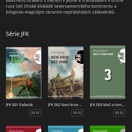
válečného drakaru s mečem v jedné a sramasaxem v druhé
ruce čelí čínské blokádě severoamerického kontinentu a
bilogicko-magickým zbraním nepřátelských záškodníků.
Série JFK
JFK 001 Pašerák
JFK 002 Není krve bez ohně
JFK 003 Meč a tomahavk
99 Kč
99 Kč
99 Kč