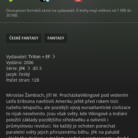
Dostupnost formátů závisí na vydavateli. E-knihy mají velikost od 1 MB do
30 MB.
ČESKÉ FANTASY
FANTASY
Vydavatel:
Triton + EF
Vydáno: 2006
Série:
JFK
díl 3
Jazyk: český
Počet stran: 128
Miroslav Žamboch, Jiří W. ProcházkaVikingové pod vedením
Leifa Eríksona navštívili Ameriku ještě před rokem tisíc
našeho letopočtu, ale pozdější vývoj euroatlantické civilizace
to nijak neovlivnilo. Jsou však světy, kde Vikingové a Indiáni
položili základy pozdějšího středověku a ovlivnili i
průmyslovou revoluci. Ne každý je ochoten ponechat
paralelní světy jejich přirozenému běhu. JFK na palubě