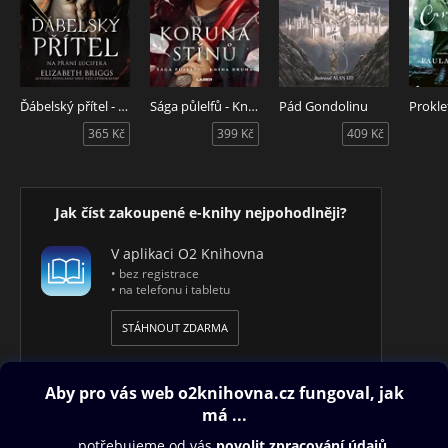
Ďábelský přítel - Na přání Lucifera
Sága půlelfů - Kniha druhá: Koruna stínů
Pád Gondolinu
365 Kč
399 Kč
409 Kč
Jak číst zakoupené e-knihy nejpohodlněji?
V aplikaci O2 Knihovna
• bez registrace
• na telefonu i tabletu
STÁHNOUT ZDARMA