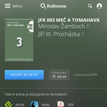
MENU
JFK 003 MEČ A TOMAHAVK
Miroslav Žamboch
Jiří W. Procházka
Koupit jako
KOUPIT ZA 99 KČ
Cena včetně DPH
dárek
Tato e-kniha je dostupná ve formátech:
ePUB
Mobi
PDF