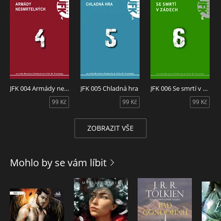
JFK 004 Armády nesmrtelných
JFK 005 Chladná hra
JFK 006 Se smrtí v zádech
99 Kč
99 Kč
99 Kč
ZOBRAZIT VŠE
Mohlo by se vám líbit