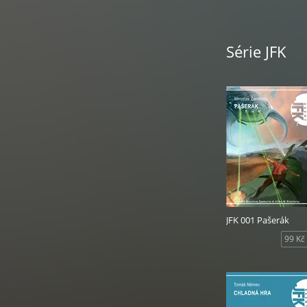
Série JFK
JFK 001 Pašerák
99 Kč