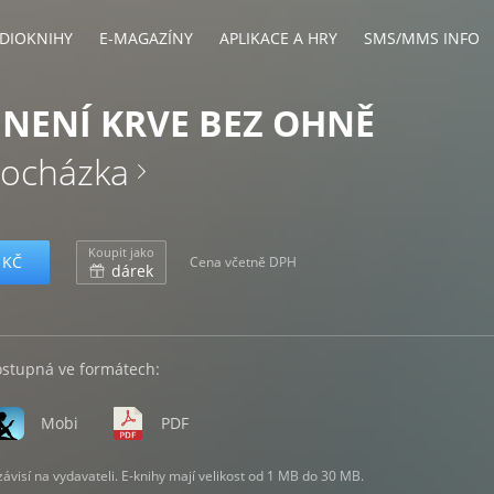
DIOKNIHY
E-MAGAZÍNY
APLIKACE A HRY
SMS/MMS INFO
2 NENÍ KRVE BEZ OHNĚ
Procházka
Koupit jako
 KČ
Cena včetně DPH
dárek
ostupná ve formátech:
Mobi
PDF
visí na vydavateli. E-knihy mají velikost od 1 MB do 30 MB.