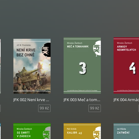
JFK 002 Není krve bez ohně
JFK 003 Meč a tomahavk
99 Kč
99 Kč