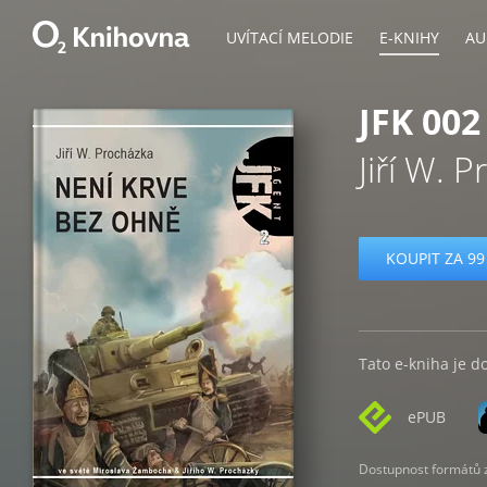
UVÍTACÍ MELODIE
E-KNIHY
AU
JFK 00
Jiří W. 
KOUPIT ZA 99
Tato e-kniha je d
ePUB
Dostupnost formátů zá