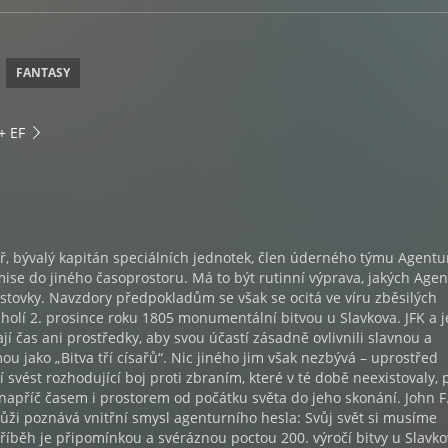
FANTASY
+ EF
ř, bývalý kapitán speciálních jednotek, člen úderného týmu Agentu
mise do jiného časoprostoru. Má to být rutinní výprava, jakých Age
 stovky. Navzdory předpokladům se však se ocitá ve víru zběsilých
rcholí 2. prosince roku 1805 monumentální bitvou u Slavkova. JFK a 
jí čas ani prostředky, aby svou účastí zásadně ovlivnili slavnou a
ou jako „Bitva tří císařů“. Nic jiného jim však nezbývá – uprostřed
 svést rozhodující boj proti zbraním, které v té době neexistovaly, p
 napříč časem i prostorem od počátku světa do jeho skonání. John F
kůži poznává vnitřní smysl agenturního hesla: Svůj svět si musíme
příběh je připomínkou a svéráznou poctou 200. výročí bitvy u Slavko