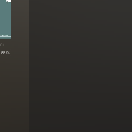
ní
99 Kč