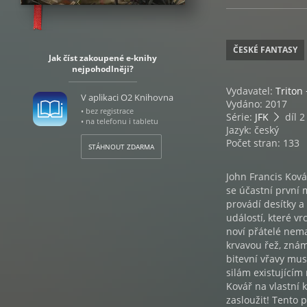
ČESKÉ FANTASY
Jak číst zakoupené e-knihy
nejpohodlněji?
Vydavatel:
Triton 
V aplikaci O2 Knihovna
Vydáno: 2017
• bez registrace
Série:
JFK
díl 2
• na telefonu i tabletu
Jazyk: český
Počet stran: 133
STÁHNOUT ZDARMA
John Francis Ková
se účastní první 
provádí desítky a
událostí, které v
noví přátelé nema
krvavou řež, znám
bitevní vřavy musí
silám existujícím
Kovář na vlastní 
zasloužit! Tento 