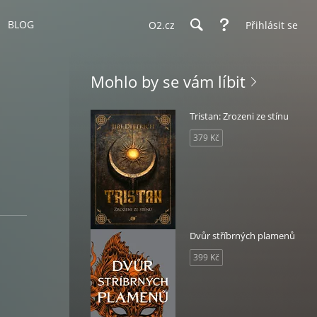
BLOG
O2.cz
Přihlásit se
Mohlo by se vám líbit
Tristan: Zrozeni ze stínu
379 Kč
Dvůr stříbrných plamenů
399 Kč