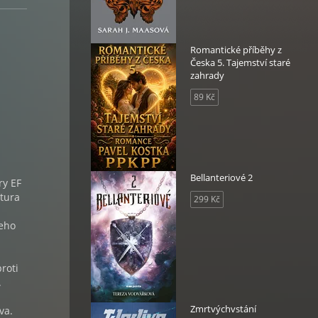
Romantické příběhy z
Česka 5. Tajemství staré
zahrady
89 Kč
Bellanteriové 2
ry EF
ntura
299 Kč
jeho
roti
.
Zmrtvýchvstání
va.