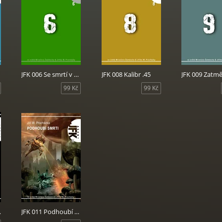
JFK 006 Se smrtí v zádech
JFK 008 Kalibr .45
JFK 009 Zatmě
99 Kč
99 Kč
asloužit
JFK 011 Podhoubí smrti