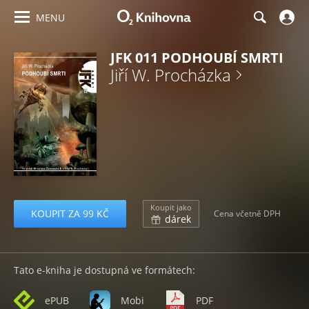
MENU
JFK 011 PODHOUBÍ SMRTI
Jiří W. Procházka
Koupit jako
KOUPIT ZA 99 KČ
Cena včetně DPH
dárek
Tato e-kniha je dostupná ve formátech:
ePUB
Mobi
PDF