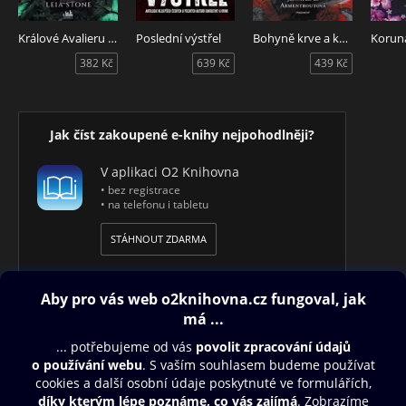
Králové Avalieru - Nelítostný vílí král
Poslední výstřel
Bohyně krve a kostí
Korun
382 Kč
639 Kč
439 Kč
Jak číst zakoupené e-knihy nejpohodlněji?
V aplikaci O2 Knihovna
• bez registrace
• na telefonu i tabletu
STÁHNOUT ZDARMA
Obsah ke stažení
Moje O2 Knihovna