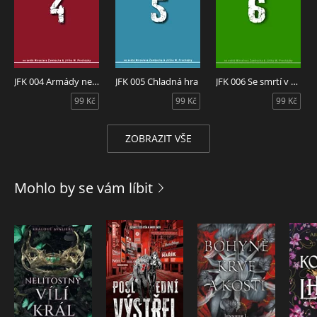
JFK 004 Armády nesmrtelných
JFK 005 Chladná hra
JFK 006 Se smrtí v zádech
99 Kč
99 Kč
99 Kč
ZOBRAZIT VŠE
Mohlo by se vám líbit