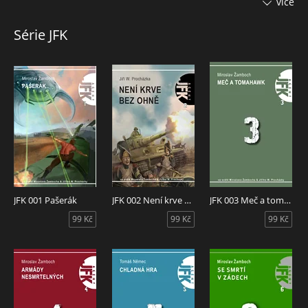
více
Národní třídě a dostává se i do paralelních končin, v nichž
kdysi začínal jako pašerák… Po téhle misi si lidé jistě
Série JFK
rozmyslí, jestli vyrazit na houby s malým nožíkem.
Houbaření už nikdy nebude, co bývalo. Nemluvě o tom, že
náš svět si opravdu musíme zasloužit. Věnováno
houbařskému guru, ing. M. Smotlachovi in memoriam.
JFK 001 Pašerák
JFK 002 Není krve bez ohně
JFK 003 Meč a tomahavk
99 Kč
99 Kč
99 Kč