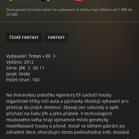
Dostupnost formátů závisí na vydavateli. E-knihy mají velikost od 1 MB do
30 MB.
ČESKÉ FANTASY
FANTASY
Vydavatel:
Triton + EF
Vydáno: 2012
Série:
JFK
díl 11
Jazyk: český
Počet stran: 160
Na moravskou pobočku Agentury EF zaútočí houby.
Gigantické hřiby ničí auta a pýchavky likvidují vybavení pro
přestup do jiných dimenzí. Zbývají jen sekundy a opět
přichází na řadu JFK a jeho přátelé. V technologiích
Houbového světa hrají významné místo geneticky
modifikované houby a plísně. Kovář se během pátrání po
záhadné látce, ohorožující tento podivuhodný svět, dostává
do kontaktu s dětským gangem Houbařů, zažije masakr na