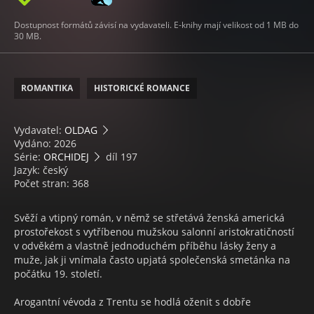
Dostupnost formátů závisí na vydavateli. E-knihy mají velikost od 1 MB do
30 MB.
ROMANTIKA
HISTORICKÉ ROMANCE
Vydavatel:
OLDAG
Vydáno: 2026
Série:
ORCHIDEJ
díl 197
Jazyk: český
Počet stran: 368
Svěží a vtipný román, v němž se střetává ženská americká
prostořekost s vytříbenou mužskou salonní aristokratičností
v odvěkém a vlastně jednoduchém příběhu lásky ženy a
muže, jak ji vnímala často upjatá společenská smetánka na
počátku 19. století.
Arogantní vévoda z Trentu se hodlá oženit s dobře