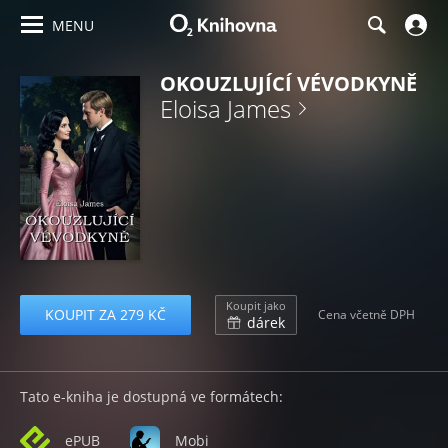
MENU
OKOUZLUJÍCÍ VÉVODKYNĚ
Eloisa James
Koupit jako
KOUPIT ZA 279 KČ
Cena včetně DPH
dárek
Tato e-kniha je dostupná ve formátech:
ePUB
Mobi