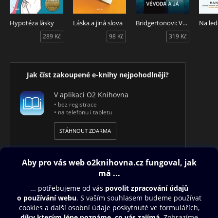
Hypotéza lásky
Láska a jiná slova
Bridgertonovi: Vévoda a já
Na led
289 Kč
98 Kč
319 Kč
Jak číst zakoupené e-knihy nejpohodlněji?
V aplikaci O2 Knihovna
• bez registrace
• na telefonu i tabletu
STÁHNOUT ZDARMA
Obsah ke stažení
Moje O2 Knihovna