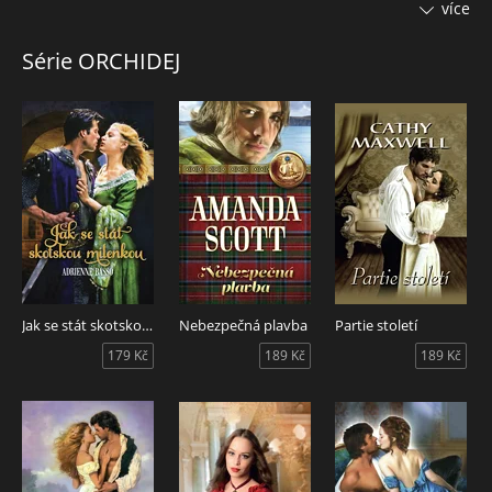
vychovanou Angličankou. Odvážná Merry Pelfordová –
více
americká dědička nechvalně proslulá tím, že poslala k vodě
dva snoubence – je poslední žena, o níž by uvažoval jako o
Série ORCHIDEJ
své potenciální nevěstě. Ale po jednom vzrušujícím setkání s
okouzlující Merry po ní Trent touží víc, než toužil po ženách,
s nimiž se kdy seznámil. Rozhodne se, že z ní za každou
cenu udělá svoji ženu.
A Trent je muž, který vždy dostane, co chce. Merry je však
zasnoubená a tentokrát přísahala, že stane před oltářem.
Když se čest srazí se silnou vášní, Trent si uvědomí, že v
sázce je víc, než by si kdokoli představoval...
Jak se stát skotskou milenkou
Nebezpečná plavba
Partie století
179 Kč
189 Kč
189 Kč