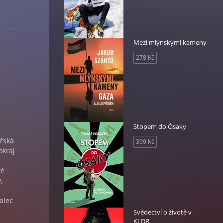
Mezi mlýnskými kameny
278 Kč
Stopem do Ósaky
ařská
399 Kč
okraj
ké
,
alec
Svědectví o životě v
KLDR