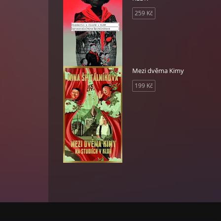
259 Kč
Mezi dvěma Kimy
199 Kč