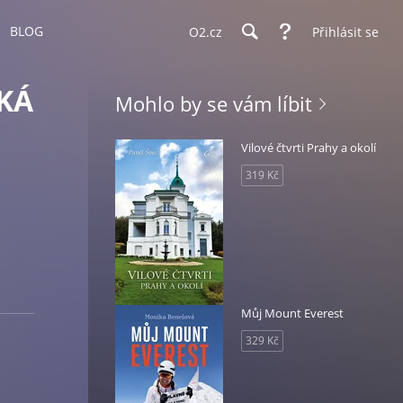
BLOG
O2.cz
Přihlásit se
SKÁ
Mohlo by se vám líbit
Vilové čtvrti Prahy a okolí
319 Kč
Můj Mount Everest
329 Kč