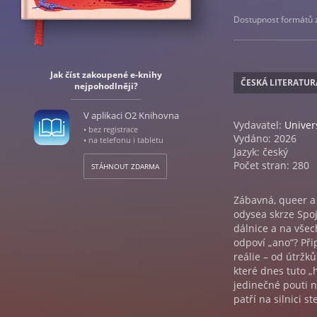
Dostupnost formátů zá
Jak číst zakoupené e-knihy
ČESKÁ LITERATUR
nejpohodlněji?
V aplikaci O2 Knihovna
Vydavatel:
Unive
• bez registrace
Vydáno: 2026
• na telefonu i tabletu
Jazyk: český
Počet stran: 280
STÁHNOUT ZDARMA
Zábavná, queer a 
odysea skrze Spoj
dálnice a na všec
odpoví „ano“? Při
reálie – od útržk
které dnes tuto 
jedinečné pouti na
patří na silnici 