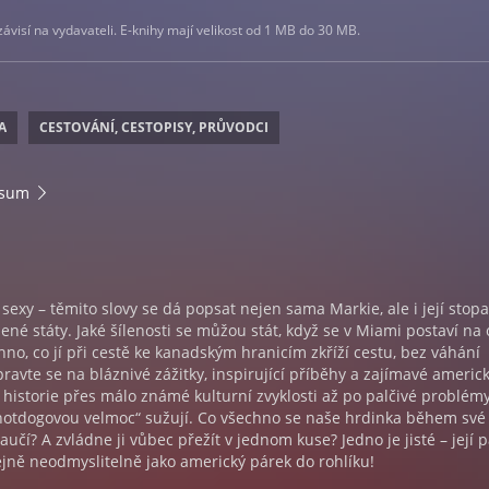
visí na vydavateli. E-knihy mají velikost od 1 MB do 30 MB.
A
CESTOVÁNÍ, CESTOPISY, PRŮVODCI
rsum
sexy – těmito slovy se dá popsat nejen sama Markie, ale i její stop
ené státy. Jaké šílenosti se můžou stát, když se v Miami postaví na 
hno, co jí při cestě ke kanadským hranicím zkříží cestu, bez váhání
pravte se na bláznivé zážitky, inspirující příběhy a zajímavé americ
ů historie přes málo známé kulturní zvyklosti až po palčivé problémy
„hotdogovou velmoc“ sužují. Co všechno se naše hrdinka během své
učí? A zvládne ji vůbec přežít v jednom kuse? Jedno je jisté – její p
stejně neodmyslitelně jako americký párek do rohlíku!