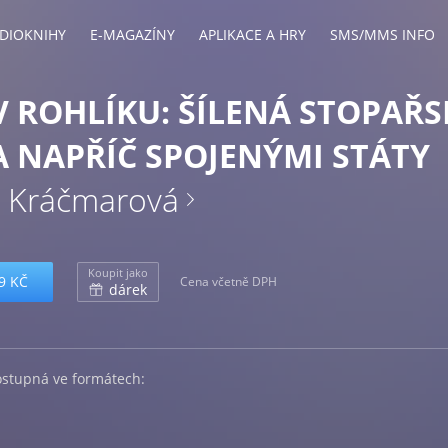
DIOKNIHY
E-MAGAZÍNY
APLIKACE A HRY
SMS/MMS INFO
V ROHLÍKU: ŠÍLENÁ STOPAŘ
 NAPŘÍČ SPOJENÝMI STÁTY
 Kráčmarová
Koupit jako
9 KČ
Cena včetně DPH
dárek
ostupná ve formátech: