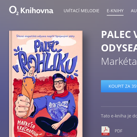
UVÍTACÍ MELODIE
E-KNIHY
AU
PALEC 
ODYSEA
Markéta
KOUPIT ZA 35
Tato e-kniha je d
PDF