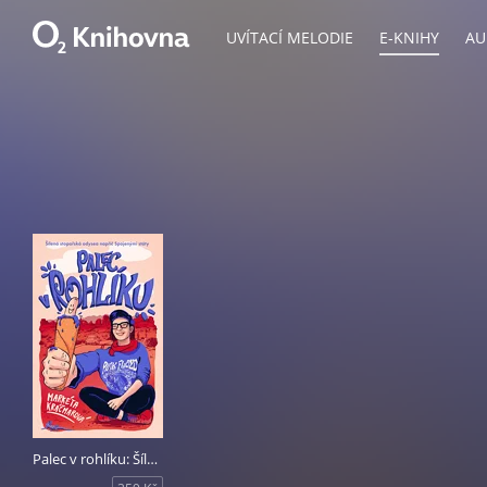
UVÍTACÍ MELODIE
E-KNIHY
AU
Palec v rohlíku: Šílená stopařská odysea napříč Spojenými státy