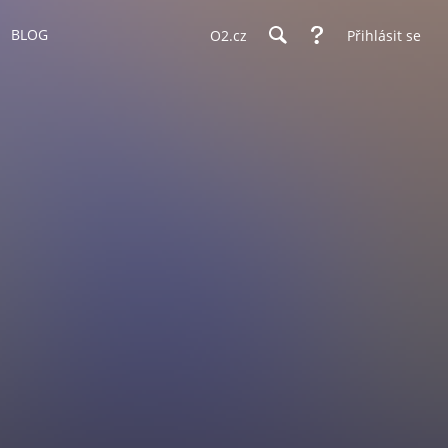
BLOG
O2.cz
Přihlásit se