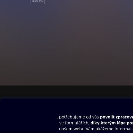
359 Kč
Obsah ke stažení
Moje O2 Knih
Uvítací melodie
Přihlásit se
Aplikace a hry
E-knihy
Dárkový poukaz
SMS/MMS Info
Audioknihy
Nápověda
Blog