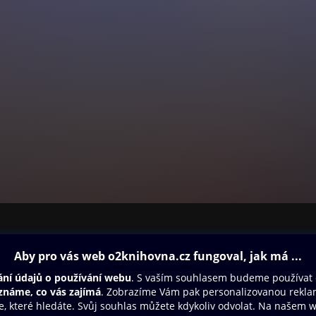
ovna
Další zábava
Oneplay
Oneplay Originály
Sport