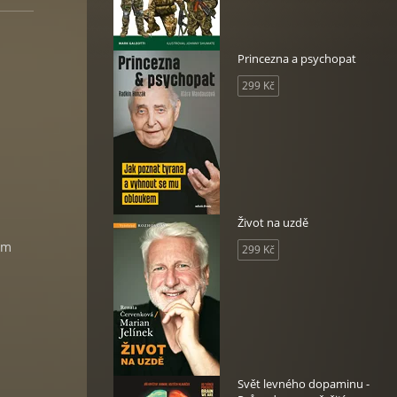
Princezna a psychopat
299 Kč
Život na uzdě
ím
299 Kč
Svět levného dopaminu -