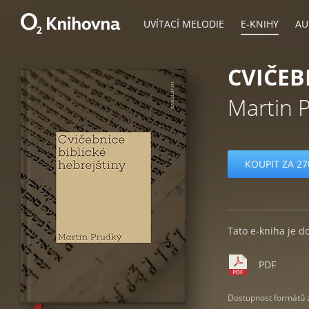
UVÍTACÍ MELODIE
E-KNIHY
AU
CVIČEB
Martin 
KOUPIT ZA 27
Tato e-kniha je d
PDF
Dostupnost formátů zá