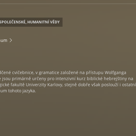
SPOLEČENSKÉ, HUMANITNÍ VĚDY
inum
dčené cvičebnice, v gramatice založené na přístupu Wolfganga
 jsou primárně určeny pro intenzivní kurz biblické hebrejštiny na
gické fakultě Univerzity Karlovy, stejně dobře však poslouží i ostatn
um tohoto jazyka.