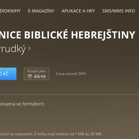
DIOKNIHY
E-MAGAZÍNY
APLIKACE A HRY
SMS/MMS INFO
NICE BIBLICKÉ HEBREJŠTINY
Prudký
Koupit jako
0 KČ
Cena včetně DPH
dárek
ostupná ve formátech:
visí na vydavateli. E-knihy mají velikost od 1 MB do 30 MB.