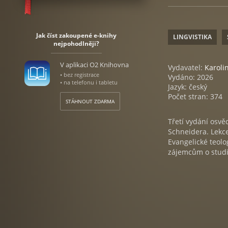
Jak číst zakoupené e-knihy
LINGVISTIKA
nejpohodlněji?
V aplikaci O2 Knihovna
Vydavatel:
Karol
• bez registrace
Vydáno: 2026
• na telefonu i tabletu
Jazyk: český
Počet stran: 374
STÁHNOUT ZDARMA
Třetí vydání osvě
Schneidera. Lekce
Evangelické teolo
zájemcům o studi