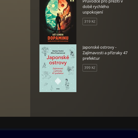
Průvodce pro přežití v
době rychlého
uspokojení
319 Kč
Japonské ostrovy -
Zajímavosti a přízraky 47
prefektur
399 Kč