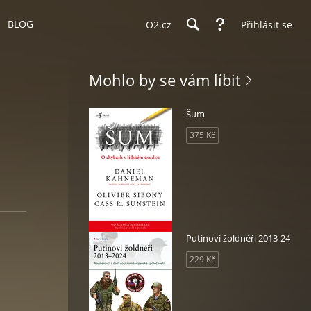
BLOG
O2.cz
Přihlásit se
Mohlo by se vám líbit
Šum
375 Kč
Putinovi žoldnéři 2013-24
229 Kč