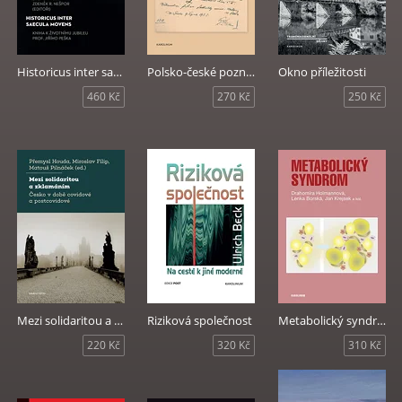
Historicus inter saecula movens
Polsko-české poznávání jako výměna hodnot
Okno příležitosti
460 Kč
270 Kč
250 Kč
Mezi solidaritou a zklamáním
Riziková společnost
Metabolický syndrom
220 Kč
320 Kč
310 Kč