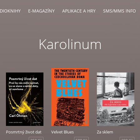
DIOKNIHY
E-MAGAZÍNY
APLIKACE A HRY
SMS/MMS INFO
Karolinum
Posmrtný život dat
Velvet Blues
Za sklem