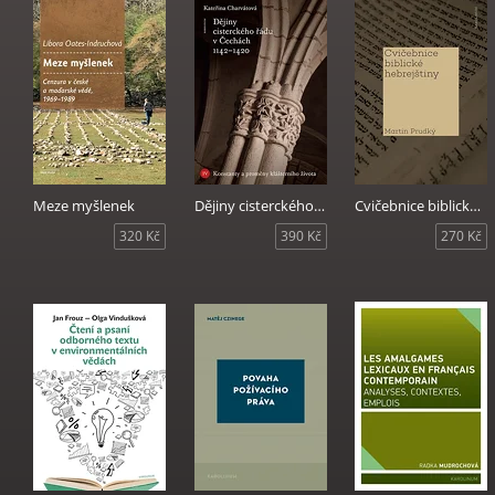
Meze myšlenek
Dějiny cisterckého řádu v Čechách 1142-1420. Svazek IV
Cvičebnice biblické hebrejštiny
320 Kč
390 Kč
270 Kč