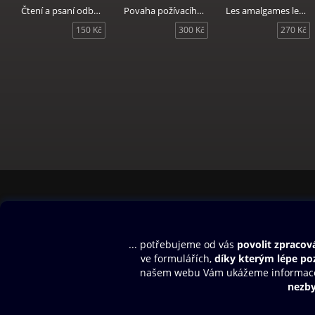
Čtení a psaní odborného textu v environmentálních vědách
Povaha požívacího práva
Les amalgames lexicaux en français contemporain
150 Kč
300 Kč
270 Kč
Obsah ke stažení
Moje O2 Knih
Uvítací melodie
Přihlásit se
Aplikace a hry
E-knihy
Dárkový poukaz
SMS/MMS Info
Audioknihy
Nápověda
Blog
E-magazíny
Napište nám