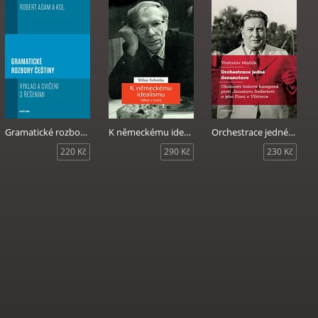
Gramatické rozbory češtiny
K německému idealismu
Orchestrace jedné denunciace
220 Kč
290 Kč
230 Kč