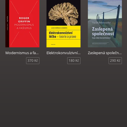
Modernismus a fašismus
Elektrokonvulzivní léčba - teorie a praxe
Zaslepená společnost
370 Kč
180 Kč
290 Kč