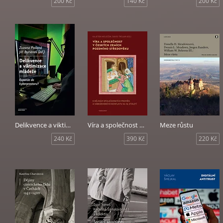
200 Kč
140 Kč
200 Kč
Delikvence a viktimizace mládeže
Víra a společnost v českých zemích pozdního středověku
Meze růstu
240 Kč
390 Kč
220 Kč