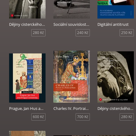
Dějiny cisterckého řádu v Čechách 1142-1420. Svazek I
Sociální souvislosti aktivního stáří
Digitální antitrust
280 Kč
240 Kč
250 Kč
Prague, Jan Hus and Prague University
Charles IV. Portrait of a Medieval Ruler
Dějiny cisterckého řádu v Čechách 1142-1420. Svazek II
600 Kč
700 Kč
280 Kč