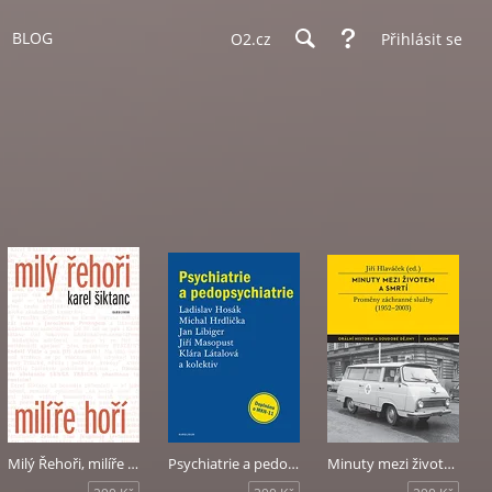
BLOG
O2.cz
Přihlásit se
Milý Řehoři, milíře hoří
Psychiatrie a pedopsychiatrie
Minuty mezi životem a smrtí