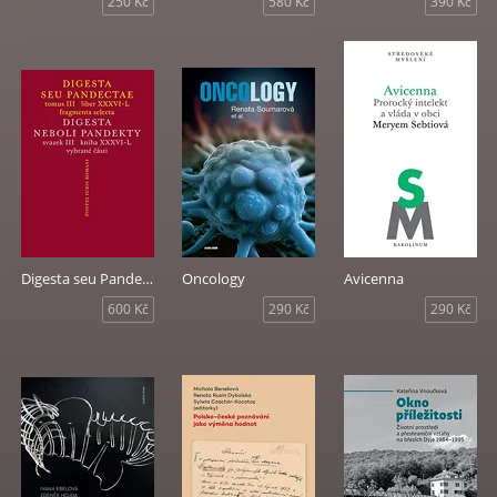
250 Kč
580 Kč
390 Kč
Digesta seu Pandectae III / Digesta neboli Pandekty III
Oncology
Avicenna
600 Kč
290 Kč
290 Kč