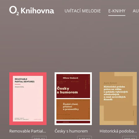
UVÍTACÍ MELODIE
E-KNIHY
AU
Removable Partial Dentures
Česky s humorem
Historická podoba práva na válku z pohledu vybraných středověkých a raně novověkých filozofů