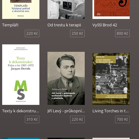
Templáři
Od trestu k terapii
Vyšší Brod 42
220 Kč
250 Kč
800 Kč
Texty k dekonstrukci
Jiří Levý - průkopník moderního myšlení o překladu
Living Torches in the Soviet Bloc
310 Kč
220 Kč
700 Kč