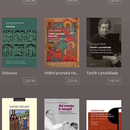
290 Kč
390 Kč
290 Kč
Octavius
Vidění proroka Henocha
Tančit s protiklady
230 Kč
220 Kč
180 Kč