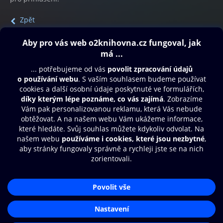
Zpět
Obsah ke stažení
Moje O2 Knihovna
Další zábava
© O2 Czech Republic a.s.
Nákupní řád
Přístupnost
Aplikace O2 Knihovna
Zásady zpracování osobních údajů
Čti a poslouchej své e-knihy a
Cookies
audioknihy rychleji a pohodlněji.