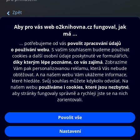
Zpět
Obsah ke stažení
Moje O2 Knihovna
Další zábava
© O2 Czech Republic a.s.
Nákupní řád
Přístupnost
Aplikace O2 Knihovna
Zásady zpracování osobních údajů
Čti a poslouchej své e-knihy a
Cookies
audioknihy rychleji a pohodlněji.