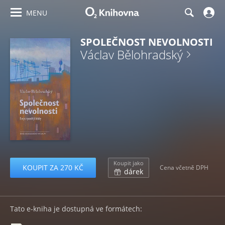
MENU
SPOLEČNOST NEVOLNOSTI
Václav Bělohradský
Koupit jako
KOUPIT ZA 270 KČ
Cena včetně DPH
dárek
Tato e-kniha je dostupná ve formátech: