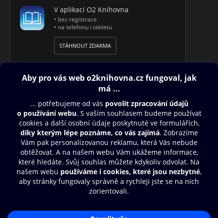
V aplikaci O2 Knihovna
• bez registrace
• na telefonu i tabletu
STÁHNOUT ZDARMA
Obsah ke stažení
Moje O2 Knihovna
Další zábava
© O2 Czech Republic a.s.
Nákupní řád
Přístupnost