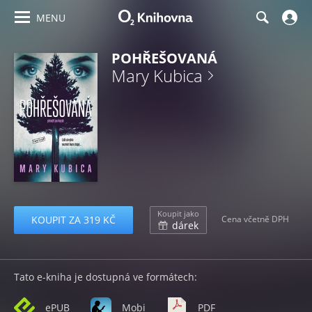
MENU
POHŘEŠOVANÁ
Mary Kubica
Koupit jako
KOUPIT ZA 319 KČ
Cena včetně DPH
dárek
Tato e-kniha je dostupná ve formátech:
ePUB
Mobi
PDF