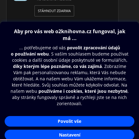
STÁHNOUT ZDARMA
Obsah ke stažení
Moje O2 Knihovna
Další zábava
© O2 Czech Republic a.s.
Nákupní řád
Přístupnost
Aplikace O2 Knihovna
Zásady zpracování osobních údajů
Čti a poslouchej své e-knihy a
Cookies