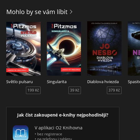
Nyní, o jedenáct let později, se Delilah šokujícím způsobem
Mohlo by se vám líbit
vrací. Všichni chtějí vědět, co se jí stalo, ale nikdo není
připraven na to, co vyjde najevo...
V tomto chytře napsaném, mrazivém thrilleru mistryně
napětí Mary Kubica, autorka bestsellerů jako Andílek a Lži,
dokud můžeš, posouvá domácí tajemství na zcela novou
úroveň a ukazuje, že někteří se nezastaví před ničím, jen aby
pravda zůstala pohřbena.
Světlo pulsaru
Singularita
Diablova hviezda
Spasit
199 Kč
39 Kč
379 Kč
Jak číst zakoupené e-knihy nejpohodlněji?
V aplikaci O2 Knihovna
• bez registrace
• na telefonu i tabletu