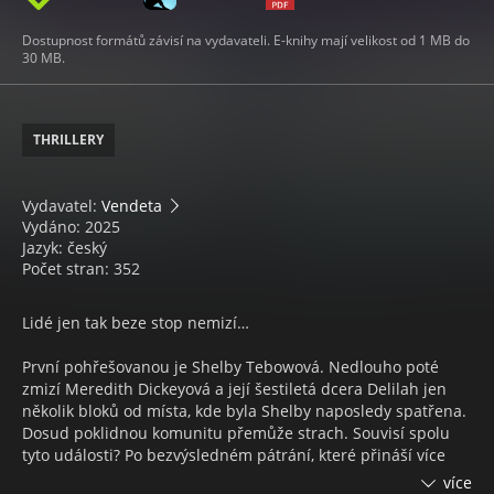
Dostupnost formátů závisí na vydavateli. E-knihy mají velikost od 1 MB do
30 MB.
THRILLERY
Vydavatel:
Vendeta
Vydáno: 2025
Jazyk: český
Počet stran: 352
Lidé jen tak beze stop nemizí…
První pohřešovanou je Shelby Tebowová. Nedlouho poté
zmizí Meredith Dickeyová a její šestiletá dcera Delilah jen
několik bloků od místa, kde byla Shelby naposledy spatřena.
Dosud poklidnou komunitu přemůže strach. Souvisí spolu
tyto události? Po bezvýsledném pátrání, které přináší více
otázek než odpovědí, případ nakonec nedojde rozuzlení.
více