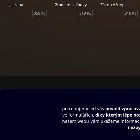
Její vina
Zrada mezi řádky
Zákon džungle
359 Kč
319 Kč
319 Kč
Obsah ke stažení
Moje O2 Knih
Uvítací melodie
Přihlásit se
Aplikace a hry
E-knihy
Dárkový poukaz
SMS/MMS Info
Audioknihy
Nápověda
Blog
E-magazíny
Napište nám