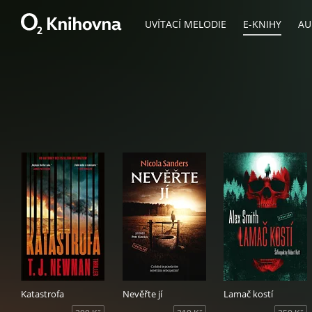
UVÍTACÍ MELODIE
E-KNIHY
AU
Katastrofa
Nevěřte jí
Lamač kostí