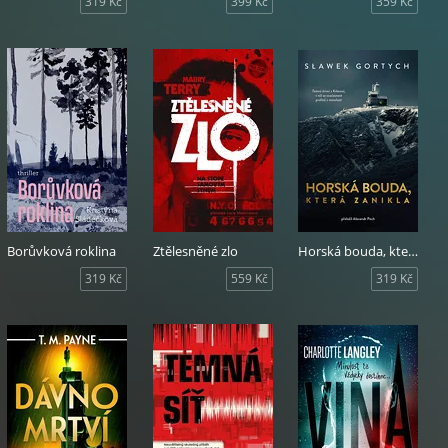
319 Kč
399 Kč
359 Kč
Borůvková roklina
Ztělesněné zlo
Horská bouda, která zanikla
319 Kč
559 Kč
319 Kč