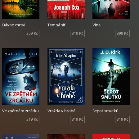
Dávno mrtví
Temná síť
Vina
359 Kč
319 Kč
399 Kč
Ve zpětném zrcátku
Vražda v hrobě
Šepot smutků
319 Kč
319 Kč
319 Kč