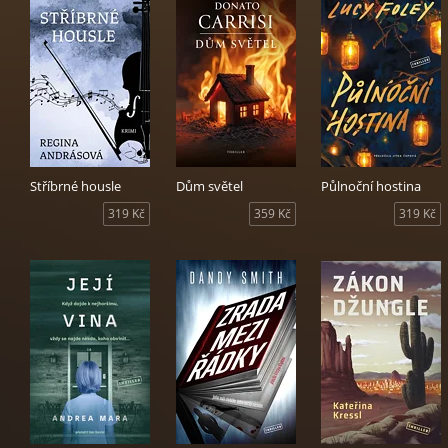
Stříbrné housle
Dům světel
Půlnoční hostina
319 Kč
359 Kč
319 Kč