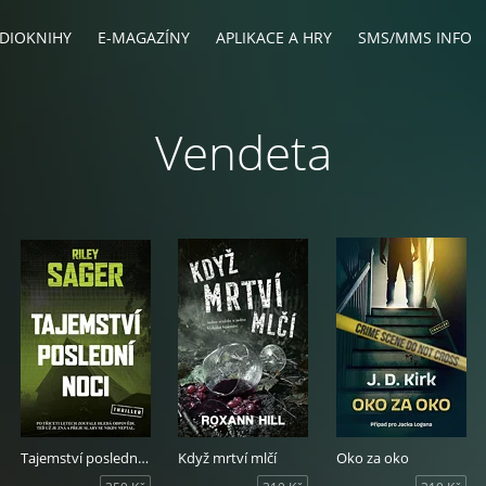
DIOKNIHY
E-MAGAZÍNY
APLIKACE A HRY
SMS/MMS INFO
Vendeta
Tajemství poslední noci
Když mrtví mlčí
Oko za oko