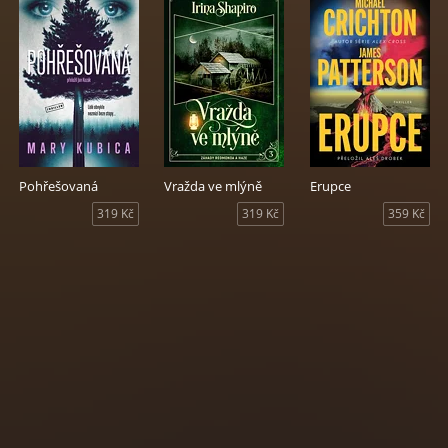
Pohřešovaná
Vražda ve mlýně
Erupce
319 Kč
319 Kč
359 Kč