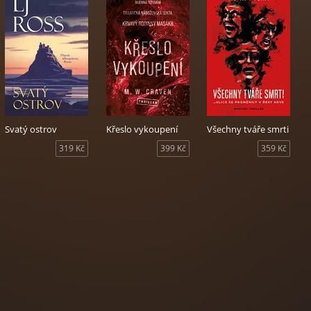
Svatý ostrov
Křeslo vykoupení
Všechny tváře smrti
319 Kč
399 Kč
359 Kč