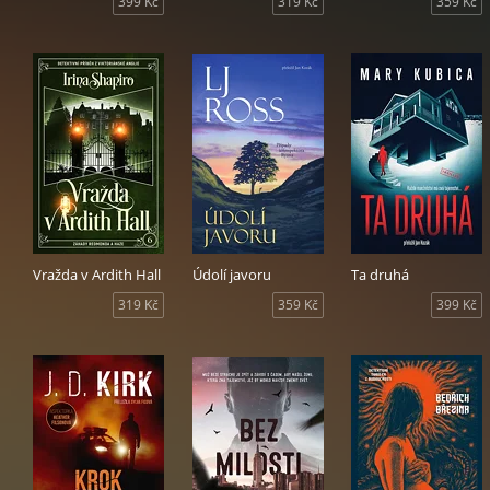
399 Kč
319 Kč
359 Kč
Vražda v Ardith Hall
Údolí javoru
Ta druhá
319 Kč
359 Kč
399 Kč