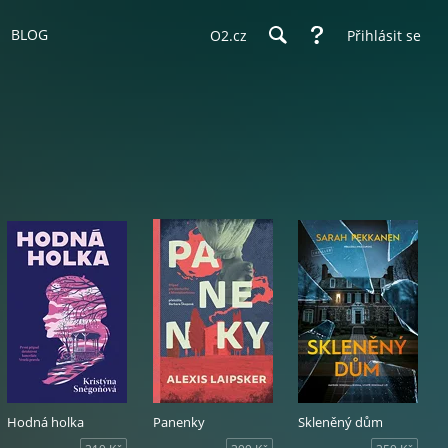
BLOG
O2.cz
Přihlásit se
Hodná holka
Panenky
Skleněný dům