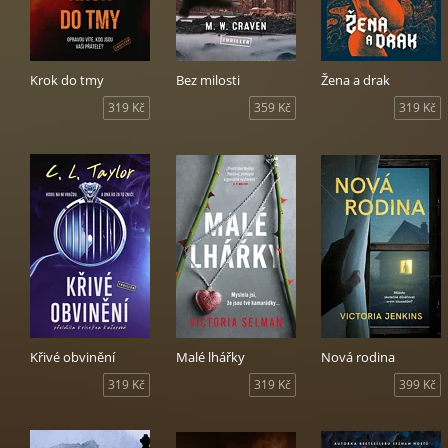
Krok do tmy
Bez milosti
Žena a drak
319 Kč
359 Kč
319 Kč
Křivé obvinění
Malé lhářky
Nová rodina
319 Kč
319 Kč
399 Kč