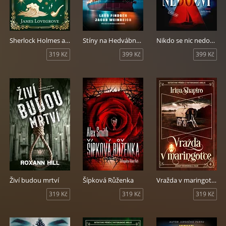
Sherlock Holmes a Bohové války
Stíny na Hedvábné stezce
Nikdo se nic nedozví
319 Kč
399 Kč
399 Kč
Živí budou mrtví
Šípková Růženka
Vražda v maringotce
319 Kč
319 Kč
319 Kč