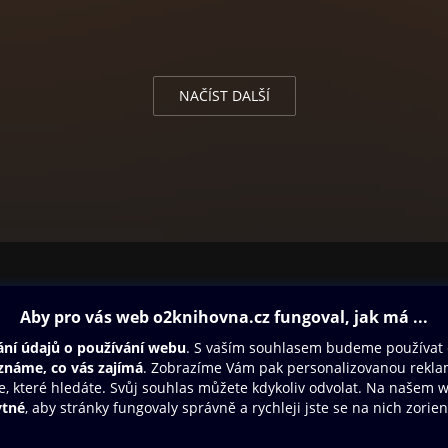
NAČÍST DALŠÍ
ovna
Další zábava
Oneplay
Oneplay Originály
Sport