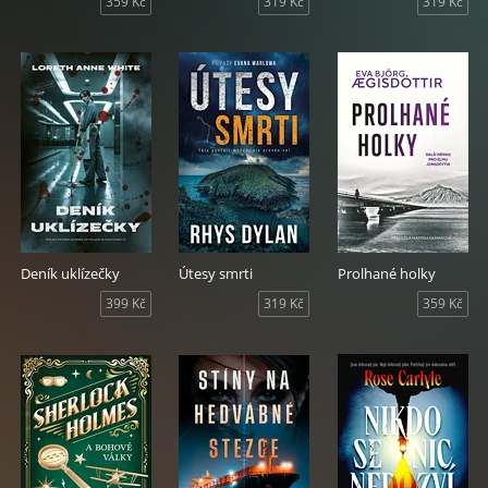
359 Kč
319 Kč
319 Kč
Deník uklízečky
Útesy smrti
Prolhané holky
399 Kč
319 Kč
359 Kč