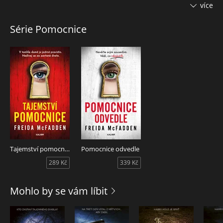
slýchávám plakat. Při praní prádla si taky všimnu skvrn od
více
krve kolem límečku její noční košile. Takže si jednoho dne už
nemůžu pomoct a na dveře zaklepu. Jakmile se pomalu
Série Pomocnice
otevřou, spatřím za nimi něco, co všechno změní…
Tajemství pomocnice
Pomocnice odvedle
289 Kč
339 Kč
Mohlo by se vám líbit