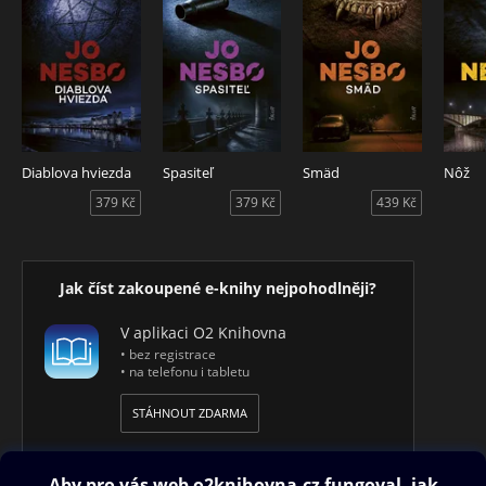
Diablova hviezda
Spasiteľ
Smäd
Nôž
379 Kč
379 Kč
439 Kč
Jak číst zakoupené e-knihy nejpohodlněji?
V aplikaci O2 Knihovna
• bez registrace
• na telefonu i tabletu
STÁHNOUT ZDARMA