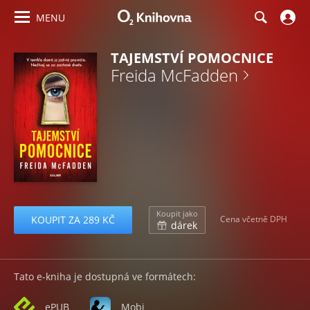
MENU
TAJEMSTVÍ POMOCNICE
Freida McFadden
Koupit jako
KOUPIT ZA 289 KČ
Cena včetně DPH
dárek
Tato e-kniha je dostupná ve formátech:
ePUB
Mobi