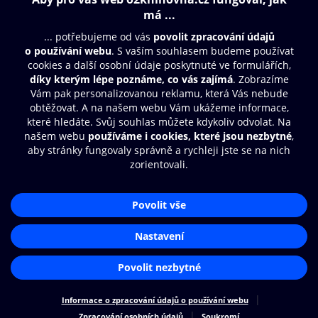
Obsah ke stažení
Moje O2 Knihovna
Další zábava
© O2 Czech Republic a.s.
Nákupní řád
Přístupnost
Aplikace O2 Knihovna
Zásady zpracování osobních údajů
Čti a poslouchej své e-knihy a
Cookies
audioknihy rychleji a pohodlněji.
Nastavení cookies
STÁHNOUT