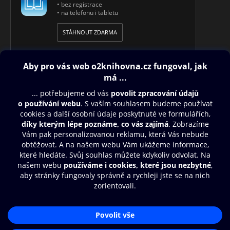
• bez registrace
• na telefonu i tabletu
STÁHNOUT ZDARMA
Obsah ke stažení
Moje O2 Knihovna
Další zábava
© O2 Czech Republic a.s.
Nákupní řád
Přístupnost
Aplikace O2 Knihovna
Zásady zpracování osobních údajů