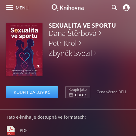
MENU
SEXUALITA VE SPORTU
Dana Štěrbová
Petr Krol
Zbyněk Svozil
Koupit jako
KOUPIT ZA 339 KČ
Cena včetně DPH
dárek
Tato e-kniha je dostupná ve formátech:
PDF