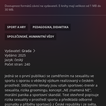
Dostupnost formátů závisí na vydavateli. E-knihy mají velikost od 1 MB do
30 MB.
SPORT A HRY
PEDAGOGIKA, DIDAKTIKA
SPOLEČENSKÉ, HUMANITNÍ VĚDY
Vydavatel:
Grada
Vydáno: 2025
Jazyk: český
Počet stran: 240
Jedná se o první publikaci se zaměřením na sexualitu ve
sportu s oporou o vědecký výzkum realizovaný v českém
prostředí. Stěžejními tématy jsou vztah sportovec–trenér a
sexualita, rizika groomingu, koncept „NE znamená NE“,
morální panika a sportovní skandál. Text otevřeně popisuje
rizika sexuality v prostředí sportu a předkládá odborné
poznatky a příběhy sportovců z České republiky i ze světa,