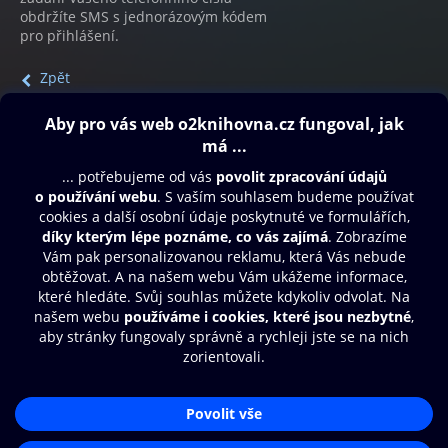
obdržíte SMS s jednorázovým kódem
pro přihlášení.
Zpět
Obsah ke stažení
Moje O2 Knihovna
Další zábava
© O2 Czech Republic a.s.
Nákupní řád
Přístupnost
Aplikace O2 Knihovna
Zásady zpracování osobních údajů