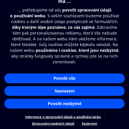
Moje O2 Knihovna
Další zábava
© O2 Czech Republic a.s.
Nákupní řád
Přístupnost
Zásady zpracování osobních údajů
Cookies
Aplikace O2 Knihovna
Nastavení cookies
Čti a poslouchej své e-knihy a
audioknihy rychleji a pohodlněji.
STÁHNOUT