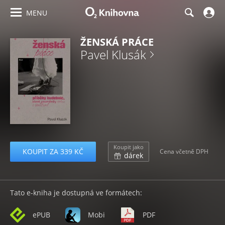
MENU
ŽENSKÁ PRÁCE
Pavel Klusák
Koupit jako
KOUPIT ZA 339 KČ
Cena včetně DPH
dárek
Tato e-kniha je dostupná ve formátech:
ePUB
Mobi
PDF