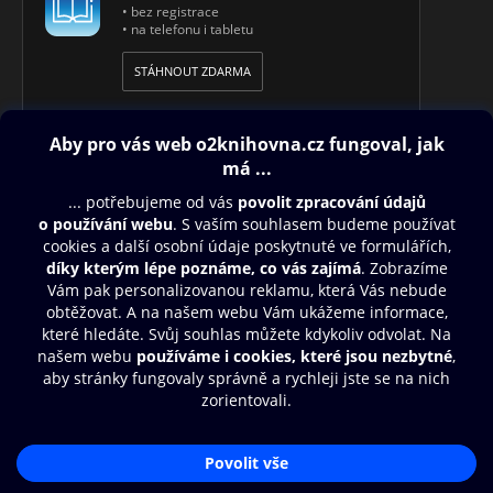
• bez registrace
• na telefonu i tabletu
STÁHNOUT ZDARMA
Obsah ke stažení
Moje O2 Knihovna
Další zábava
© O2 Czech Republic a.s.
Nákupní řád
Přístupnost
Aplikace O2 Knihovna
Zásady zpracování osobních údajů