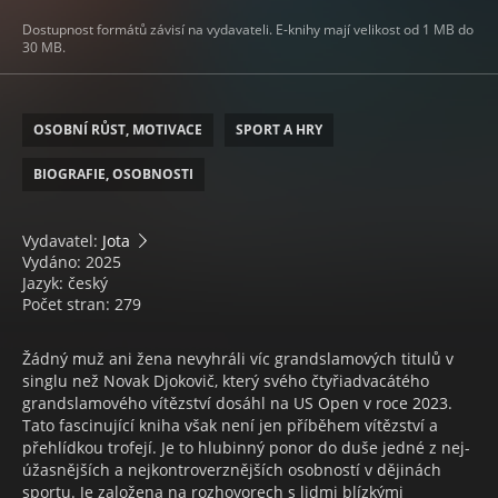
Dostupnost formátů závisí na vydavateli. E-knihy mají velikost od 1 MB do
30 MB.
OSOBNÍ RŮST, MOTIVACE
SPORT A HRY
BIOGRAFIE, OSOBNOSTI
Vydavatel:
Jota
Vydáno: 2025
Jazyk: český
Počet stran: 279
Žádný muž ani žena nevyhráli víc grandslamových titulů v
singlu než Novak Djokovič, který svého čtyřia­dvacátého
grandslamového vítězství dosáhl na US Open v roce 2023.
Tato fascinující kniha však není jen příbě­hem vítězství a
přehlídkou trofejí. Je to hlubinný ponor do duše jedné z nej­
úžasnějších a nejkontroverznějších osobností v dějinách
sportu. Je zalo­žena na rozhovorech s lidmi blízkými