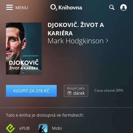
MENU
DJOKOVIČ. ŽIVOT A
KARIÉRA
Mark Hodgkinson
Koupit jako
KOUPIT ZA 278 KČ
Cena včetně DPH
dárek
Tato e-kniha je dostupná ve formátech:
ePUB
Mobi